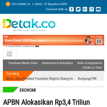
Info Detak.co | Senin, 10 Agustus 2026
Connect with us
Panduan Media Siber
Ketentuan & Kebijakan
Iklan & Kerjasama
Detak.co Karir
Trending
ro Jaya Periksa Youtuber Bigmo Siang Ini
Kunjungi PIK2, Peneliti U
EKONOMI
APBN Alokasikan Rp3,4 Triliun