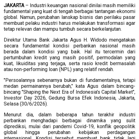
JAKARTA
– Industri keuangan nasional dinilai masih memiliki
fundamental yang kuat di tengah berbagai tantangan ekonomi
global. Namun, perubahan lanskap bisnis dan perilaku pasar
membuat pelaku industri harus melakukan transformasi agar
tetap relevan dan mampu tumbuh secara berkelanjutan.
Direktur Utama Bank Jakarta Agus H. Widodo mengatakan
secara fundamental kondisi perbankan nasional masih
berada dalam kondisi yang baik. Hal itu tercermin dari
pertumbuhan kredit yang masih positif, permodalan yang
kuat, likuiditas yang terjaga, serta rasio kredit bermasalah
atau non-performing loan (NPL) yang relatif rendah.
"Persoalannya sebenarnya bukan di fundamentalnya, tetapi
medan permainannya berubah," kata Agus dalam bincang-
bincang "Shaping the Next Era of Indonesia's Capital Market",
Investor Day 2026, Gedung Bursa Efek Indonesia, Jakarta,
Selasa (30/6/2026).
Menurut dia, dalam beberapa tahun terakhir industri
perbankan menghadapi berbagai dinamika yang sulit
diprediksi, mulai dari pandemi Covid-19, konflik geopolitik
global hingga perubahan kebijakan perdagangan
internasional. Kondisi tersebut membuat bank tidak lagi