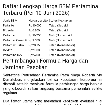
Daftar Lengkap Harga BBM Pertamina
Terbaru (Per 10 Juni 2026)
Jenis BBM
Harga per Liter
Status Kebijakan
Pertalite
Rp10.000
Tetap (Subsidi)
Biosolar
Rp6.800
Tetap (Subsidi)
Pertamax
Rp16.250
Naik (Nonsubsidi)
Pertamax Green 95
Rp17.000
Naik (Nonsubsidi)
Pertamax Turbo
Rp20.750
Tetap (Nonsubsidi)
Dexlite
Rp23.000
Tetap (Nonsubsidi)
Pertamina Dex
Rp24.800
Tetap (Nonsubsidi)
Pertimbangan Formula Harga dan
Jaminan Pasokan
Sekretaris Perusahaan Pertamina Patra Niaga, Roberth MV
Dumatubun, menjelaskan bahwa keputusan korporasi ini
diambil setelah meninjau formula perhitungan harga berkala
yang dikoordinasikan langsung bersama pemerintah selaku
regulator.
Dua faktor utama yang melandasi kebijakan evaluasi nilai