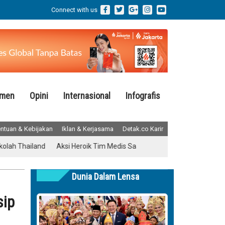
Connect with us
emen
Opini
Internasional
Infografis
ntuan & Kebijakan
Iklan & Kerjasama
Detak.co Karir
and
Aksi Heroik Tim Medis Saat Ruang Operasi Diguncang Gempa J
Dunia Dalam Lensa
sip