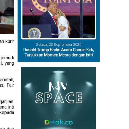
an kurir
Selasa, 23 September 2025
Donald Trump Hadiri Acara Charlie Kirk,
Tunjukkan Momen Mesra dengan Istri
ngemudi
I, yang
rintah,
s, Fair
anjian.
ena inti
 kepada
as dari