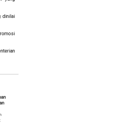
dinilai
promosi
nterian
han
kan
h
t