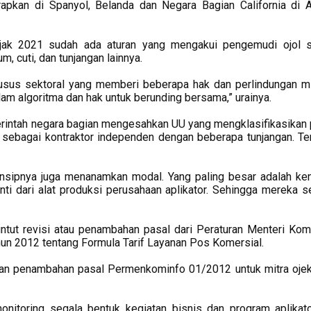
erapkan di Spanyol, Belanda dan Negara Bagian California di 
sejak 2021 sudah ada aturan yang mengakui pengemudi ojol 
 cuti, dan tunjangan lainnya.
usus sektoral yang memberi beberapa hak dan perlindungan 
lam algoritma dan hak untuk berunding bersama,” urainya.
erintah negara bagian mengesahkan UU yang mengklasifikasikan 
i sebagai kontraktor independen dengan beberapa tunjangan. T
rinsipnya juga menanamkan modal. Yang paling besar adalah ke
ti dari alat produksi perusahaan aplikator. Sehingga mereka se
nuntut revisi atau penambahan pasal dari Peraturan Menteri Kom
un 2012 tentang Formula Tarif Layanan Pos Komersial.
 dan penambahan pasal Permenkominfo 01/2012 untuk mitra ojek
itoring segala bentuk kegiatan bisnis dan program aplikat