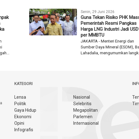
Senin, 29 Juni 2026
mpak
Guna Tekan Risiko PHK Mass
n
Pemerintah Resmi Pangkas
ika
Harga LNG Industri Jadi USD
per MMBTU
n
JAKARTA - Menteri Energi dan
ki
Sumber Daya Mineral (ESDM), Bah
gah...
Lahadalia, mengumumkan langka
KATEGORI
IN
Lensa
Nasional
Ten
ya
Politik
Selebritis
Tim
Gaya Hidup
Megapolitan
Ekonomi
Parlemen
Opini
Internasional
Infografis