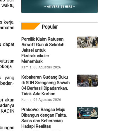
 waktu,
s kerja.
Popular
lamatan
Pemilik Klaim Ratusan
u dapat
Airsoft Gun di Sekolah
Jaksel untuk
Ekstrakurikuler
putusan
Menembak
kerja.
Kamis, 06 Agustus 2026
Kebakaran Gudang Buku
s yang
di SDN Srengseng Sawah
 badan-
04 Berhasil Dipadamkan,
Tidak Ada Korban
si akan
Kamis, 06 Agustus 2026
 adanya
Prabowo: Bangsa Maju
a KADIN
Dibangun dengan Fakta,
Sains dan Keberanian
Hadapi Realitas
ubungan