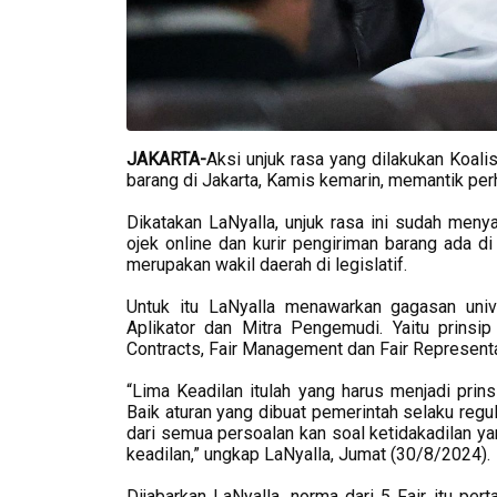
JAKARTA-
Aksi unjuk rasa yang dilakukan Koalis
barang di Jakarta, Kamis kemarin, memantik per
Dikatakan LaNyalla, unjuk rasa ini sudah meny
ojek online dan kurir pengiriman barang ada d
merupakan wakil daerah di legislatif.
Untuk itu LaNyalla menawarkan gagasan unive
Aplikator dan Mitra Pengemudi. Yaitu prinsip 
Contracts, Fair Management dan Fair Representa
“Lima Keadilan itulah yang harus menjadi prin
Baik aturan yang dibuat pemerintah selaku regula
dari semua persoalan kan soal ketidakadilan y
keadilan,” ungkap LaNyalla, Jumat (30/8/2024).
Dijabarkan LaNyalla, norma dari 5 Fair itu per