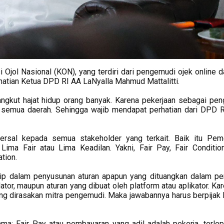
i Ojol Nasional (KON), yang terdiri dari pengemudi ojek online d
hatian Ketua DPD RI AA LaNyalla Mahmud Mattalitti.
angkut hajat hidup orang banyak. Karena pekerjaan sebagai pe
i semua daerah. Sehingga wajib mendapat perhatian dari DPD R
rsal kepada semua stakeholder yang terkait. Baik itu Peme
Lima Fair atau Lima Keadilan. Yakni, Fair Pay, Fair Condition
tion.
sip dalam penyusunan aturan apapun yang dituangkan dalam perj
tor, maupun aturan yang dibuat oleh platform atau aplikator. Kar
ang dirasakan mitra pengemudi. Maka jawabannya harus berpijak
tama; Fair Pay atau pembayaran yang adil adalah pekerja, terlep