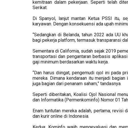
kemitraan dalam pekerjaan. Seperti telah dit
Serikat.
Di Spanyol, lanjut mantan Ketua PSSI itu, 
karyawan. Dengan konsekuensi ada upah minimum,
“Sedangkan di Belanda, tahun 2022 ada UU kh
bagi pekerja platform, termasuk transparansi da
Sementara di California, sudah sejak 2019 pem
transportasi dan pengantaran berbasis aplikas
gaji minimum berdasarkan waktu kerja.
“Dan harus diingat, pengemudi ojol ini pada p
mereka. Dimana kendaraan itu menjadi bagian in
juga bagian dari penanam saham,” tandasnya.
Seperti diberitakan, Koalisi Ojol Nasional me
dan Informatika (Permenkominfo) Nomor 01 Tah
Enam tuntutan mereka adalah, pertama; revisi
dan kurir online di Indonesia.
Kedua; Kominfo wajib mengevaluasi dan memon