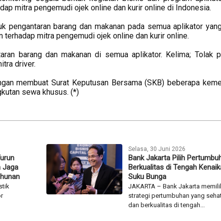
ap mitra pengemudi ojek online dan kurir online di Indonesia.
uk pengantaran barang dan makanan pada semua aplikator yang 
 terhadap mitra pengemudi ojek online dan kurir online.
aran barang dan makanan di semua aplikator. Kelima; Tolak 
tra driver.
engan membuat Surat Keputusan Bersama (SKB) beberapa keme
gkutan sewa khusus. (*)
Selasa, 30 Juni 2026
Turun
Bank Jakarta Pilih Pertumbu
n Jaga
Berkualitas di Tengah Kenai
ahunan
Suku Bunga
stik
JAKARTA – Bank Jakarta memili
or
strategi pertumbuhan yang seha
dan berkualitas di tengah...