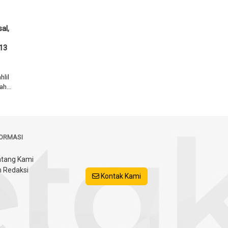
al,
13
lil
h...
FORMASI
tang Kami
 Redaksi
Kontak Kami