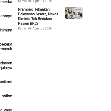
Kamis, 06 Agustus 2026
Amerika
Pramono Tekankan
Pelayanan Setara, Nakes
sebagai
Diminta Tak Bedakan
Pasien BPJS
Kamis, 06 Agustus 2026
minimum
pekerja
ermasuk
ndaraan
jatinya
unikasi
 online
or yang