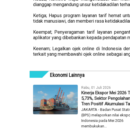
dianggap mengandung unsur ketidakadilan terhad
Ketiga; Hapus program layanan tarif hemat unt
tidak manusiawi, dan memberi rasa ketidakadilan
Keempat; Penyeragaman tarif layanan pengant
aplikator yang dibebankan kepada pendapatan mi
Keenam; Legalkan ojek online di Indonesia d
terkait yang membawahi ojek online sebagai an
Ekonomi Lainnya
Rabu, 01 Juli 2026
Kinerja Ekspor Mei 2026 
5,73%, Sektor Pengolaha
Tren Positif Akumulasi T
JAKARTA - Badan Pusat Stati
(BPS) melaporkan nilai eksp
Indonesia pada Mei 2026
membukukan...