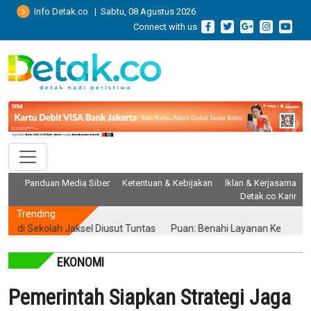
Info Detak.co | Sabtu, 08 Agustus 2026
Connect with us
Panduan Media Siber
Ketentuan & Kebijakan
Iklan & Kerjasama
Detak.co Karir
Trending
i Sekolah Jaksel Diusut Tuntas
Puan: Benahi Layanan Kesehatan Ta
EKONOMI
Pemerintah Siapkan Strategi Jaga