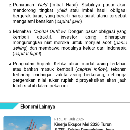
Penurunan
Yield
(Imbal Hasil): Stabilnya pasar akan
mendorong tingkat
yield
atau imbal hasil obligasi
bergerak turun, yang berarti harga surat utang tersebut
mengalami kenaikan (
capital gain
).
Menahan
Capital Outflow
: Dengan pasar obligasi yang
kembali atraktif, investor asing diharapkan
mengurungkan niat mereka untuk menjual aset (
panic
selling
) dan membawa modalnya keluar dari Indonesia
(
capital flight
).
Penguatan Rupiah: Ketika aliran modal asing tertahan
atau bahkan masuk kembali (
capital inflow
), tekanan
terhadap cadangan valuta asing berkurang, sehingga
pergerakan nilai tukar rupiah diproyeksikan akan jauh
lebih stabil dalam pekan ini.
Ekonomi Lainnya
Rabu, 01 Juli 2026
Kinerja Ekspor Mei 2026 Turun
5,73%, Sektor Pengolahan Jaga