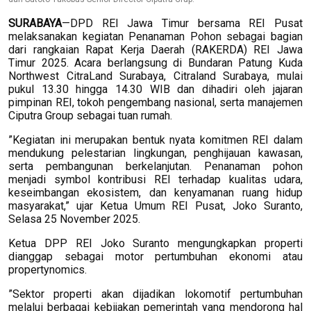
SURABAYA
—DPD REI Jawa Timur bersama REI Pusat
melaksanakan kegiatan Penanaman Pohon sebagai bagian
dari rangkaian Rapat Kerja Daerah (RAKERDA) REI Jawa
Timur 2025. Acara berlangsung di Bundaran Patung Kuda
Northwest CitraLand Surabaya, Citraland Surabaya, mulai
pukul 13.30 hingga 14.30 WIB dan dihadiri oleh jajaran
pimpinan REI, tokoh pengembang nasional, serta manajemen
Ciputra Group sebagai tuan rumah.
”Kegiatan ini merupakan bentuk nyata komitmen REI dalam
mendukung pelestarian lingkungan, penghijauan kawasan,
serta pembangunan berkelanjutan. Penanaman pohon
menjadi symbol kontribusi REI terhadap kualitas udara,
keseimbangan ekosistem, dan kenyamanan ruang hidup
masyarakat,” ujar Ketua Umum REI Pusat, Joko Suranto,
Selasa 25 November 2025.
Ketua DPP REI Joko Suranto mengungkapkan properti
dianggap sebagai motor pertumbuhan ekonomi atau
propertynomics.
”Sektor properti akan dijadikan lokomotif pertumbuhan
melalui berbagai kebijakan pemerintah yang mendorong hal