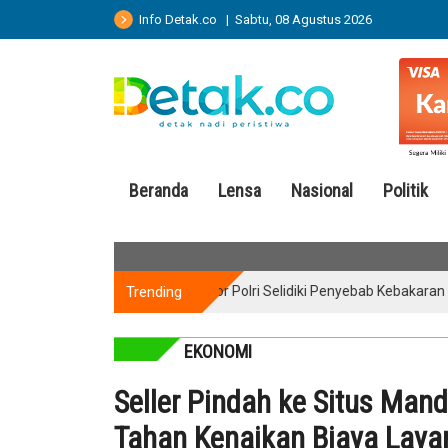
Info Detak.co | Sabtu, 08 Agustus 2026
Beranda
Lensa
Nasional
Politik
Trending
Puslabfor Polri Selidiki Penyebab Kebakaran Gedu
EKONOMI
Seller Pindah ke Situs Man
Tahan Kenaikan Biaya Laya