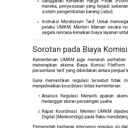
Sanggahan Kenaikan Harga: Pihak
e-com
mereka, penyesuaian yang terjadi sebenar
sistem pengembalian barang (
retur
).
Instruksi Moratorium Tarif: Untuk menceg
pelaku UMKM, Menteri Maman secara resm
segala rencana kenaikan biaya layanan unt
Sorotan pada Biaya Komisi
Kementerian UMKM juga menaruh perhatian
menerapkan skema Biaya Komisi Platform D
persentase tarif yang dibedakan antara penjual 
Guna memastikan regulasi tersebut tidak 
menjadwalkan koordinasi lintas kementerian:
Analisis Regulasi: Meneliti apakah ske
melanggar aturan persaingan usaha.
Rapat Koordinasi: Menteri UMKM dijadw
Digital (Menkomdigi) pada Rabu mendatan
Pemerintah berharap intervensi regulasi ini d