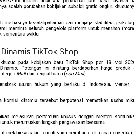
merce
mengklaim tidak ada perubahan tarif dasar layanan. 
nya adalah perubahan kebijakan subsidi gratis ongkir, khususn
ah meluasnya kesalahpahaman dan menjaga stabilitas psikolog
i meminta seluruh pengelola platform untuk menahan (mora
uk sementara waktu.
 Dinamis TikTok Shop
 khusus pada kebijakan baru TikTok Shop per 18 Mei 202
inamis. Potongan ini dihitung berdasarkan harga produk 
kategori
Mall
dan penjual biasa (
non-Mall
).
menabrak aturan hukum yang berlaku di Indonesia, Menter
ma komisi dinamis tersebut berpotensi mematikan usaha mik
alkan melakukan pertemuan khusus dengan Menteri Komunik
g untuk merumuskan langkah pengawasan bersama.
apat melahirkan jalan tengah yang seimbang, di mana penyedia p