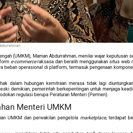
Abdurrahman.
engah (UMKM), Maman Abdurrahman, menilai wajar keputusan s
tform
e-commerce
raksasa dan beralih menggunakan situs web m
nya beban operasional di platform, termasuk pengenaan kompone
ak dalam hubungan kemitraan merasa tidak lagi diuntungka
Meski demikian, pemerintah berkepentingan untuk menjaga keadi
ggodokan regulasi berupa Peraturan Menteri (Permen).
Arahan Menteri UMKM
rian UMKM dan perwakilan pengelola
marketplace
, terdapat b