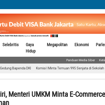
Selebritis
Gaya
Megapolitan
Ekonomi
Parl
Hidup
Panduan Media Siber
Kete
ng Bapenda DKI
Komisi I Minta Temuan 995 Senjata di Sekolah Jaksel
diri, Menteri UMKM Minta E-Commerc
nan