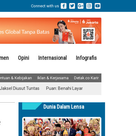
Connect with us
emen
Opini
Internasional
Infografis
ntuan & Kebijakan
Iklan & Kerjasama
Detak.co Karir
 Diusut Tuntas
Puan: Benahi Layanan Kesehatan Tanpa Menghilangk
Dunia Dalam Lensa
e