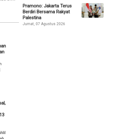
Pramono: Jakarta Terus
Berdiri Bersama Rakyat
Palestina
Jumat, 07 Agustus 2026
han
kan
h
t
al,
13
lil
h...