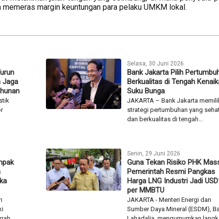
a memeras margin keuntungan para pelaku UMKM lokal.
Selasa, 30 Juni 2026
Turun
Bank Jakarta Pilih Pertumbu
n Jaga
Berkualitas di Tengah Kenai
ahunan
Suku Bunga
stik
JAKARTA – Bank Jakarta memili
or
strategi pertumbuhan yang seha
dan berkualitas di tengah...
Senin, 29 Juni 2026
mpak
Guna Tekan Risiko PHK Mass
n
Pemerintah Resmi Pangkas
ika
Harga LNG Industri Jadi USD
per MMBTU
n
JAKARTA - Menteri Energi dan
ki
Sumber Daya Mineral (ESDM), Bah
gah...
Lahadalia, mengumumkan langka