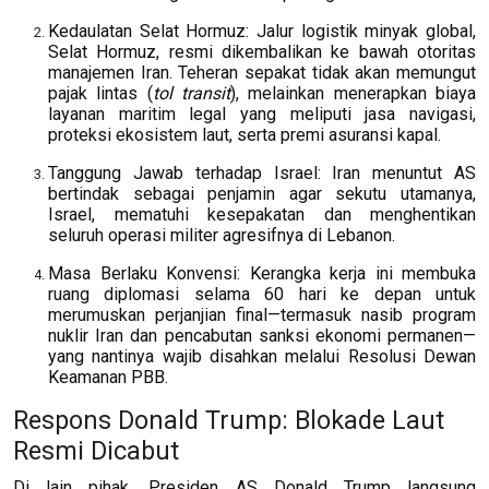
Kedaulatan Selat Hormuz: Jalur logistik minyak global,
Selat Hormuz, resmi dikembalikan ke bawah otoritas
manajemen Iran. Teheran sepakat tidak akan memungut
pajak lintas (
tol transit
), melainkan menerapkan biaya
layanan maritim legal yang meliputi jasa navigasi,
proteksi ekosistem laut, serta premi asuransi kapal.
Tanggung Jawab terhadap Israel: Iran menuntut AS
bertindak sebagai penjamin agar sekutu utamanya,
Israel, mematuhi kesepakatan dan menghentikan
seluruh operasi militer agresifnya di Lebanon.
Masa Berlaku Konvensi: Kerangka kerja ini membuka
ruang diplomasi selama 60 hari ke depan untuk
merumuskan perjanjian final—termasuk nasib program
nuklir Iran dan pencabutan sanksi ekonomi permanen—
yang nantinya wajib disahkan melalui Resolusi Dewan
Keamanan PBB.
Respons Donald Trump: Blokade Laut
Resmi Dicabut
Di lain pihak, Presiden AS Donald Trump langsung