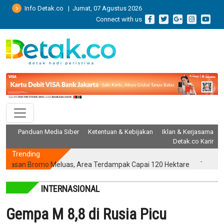
Info Detak.co | Jumat, 07 Agustus 2026
Connect with us
Panduan Media Siber
Ketentuan & Kebijakan
Iklan & Kerjasama
Detak.co Karir
Trending
n Bromo Meluas, Area Terdampak Capai 120 Hektare
Terungkap! P
INTERNASIONAL
Gempa M 8,8 di Rusia Picu