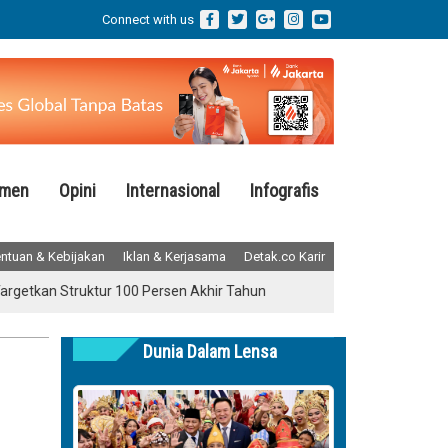
Connect with us
emen
Opini
Internasional
Infografis
ntuan & Kebijakan
Iklan & Kerjasama
Detak.co Karir
n Struktur 100 Persen Akhir Tahun
Jatim Kinerja Positif Semester
Dunia Dalam Lensa