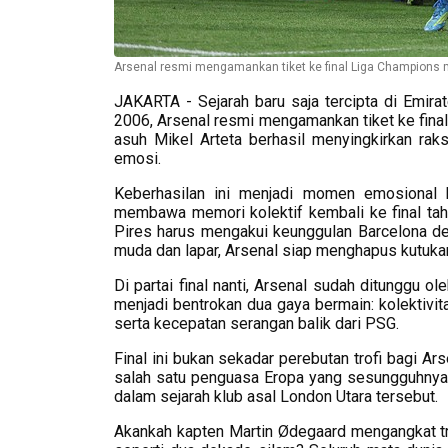
Arsenal resmi mengamankan tiket ke final Liga Champions
JAKARTA - Sejarah baru saja tercipta di Emira
2006, Arsenal resmi mengamankan tiket ke fina
asuh Mikel Arteta berhasil menyingkirkan rak
emosi.
Keberhasilan ini menjadi momen emosional
membawa memori kolektif kembali ke final tah
Pires harus mengakui keunggulan Barcelona den
muda dan lapar, Arsenal siap menghapus kutukan
Di partai final nanti, Arsenal sudah ditunggu o
menjadi bentrokan dua gaya bermain: kolektivit
serta kecepatan serangan balik dari PSG.
Final ini bukan sekadar perebutan trofi bagi 
salah satu penguasa Eropa yang sesungguhnya. 
dalam sejarah klub asal London Utara tersebut.
Akankah kapten Martin Ødegaard mengangkat trof