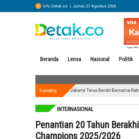
Info Detak.co | Jumat, 07 Agustus 2026
Beranda
Lensa
Nasional
Politik
Trending
Pramono: Jakarta Terus Berdiri Bersama Rakyat Pal
INTERNASIONAL
Penantian 20 Tahun Berakhir
Champions 2025/2026