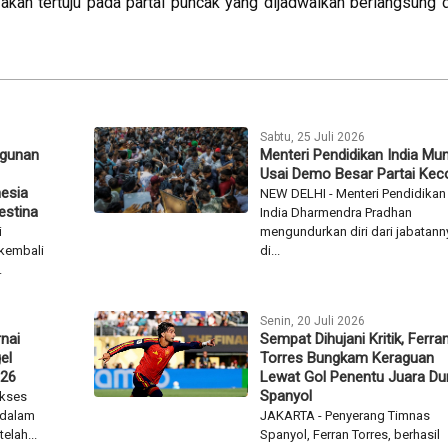
akan tertuju pada partai puncak yang dijadwalkan berlangsung d
Sabtu, 25 Juli 2026
ngunan
Menteri Pendidikan India Mu
Usai Demo Besar Partai Kec
esia
NEW DELHI - Menteri Pendidikan
estina
India Dharmendra Pradhan
i
mengundurkan diri dari jabatann
 kembali
di...
.
Senin, 20 Juli 2026
nai
Sempat Dihujani Kritik, Ferra
el
Torres Bungkam Keraguan
026
Lewat Gol Penentu Juara Du
Spanyol
ukses
 dalam
JAKARTA - Penyerang Timnas
elah...
Spanyol, Ferran Torres, berhasil