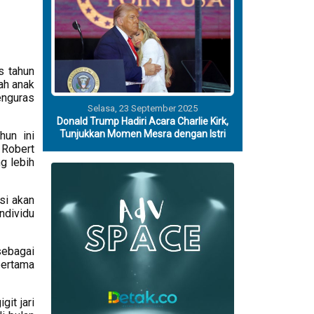
s tahun
ah anak
enguras
Selasa, 23 September 2025
Donald Trump Hadiri Acara Charlie Kirk,
Tunjukkan Momen Mesra dengan Istri
hun ini
 Robert
g lebih
ksi akan
ndividu
sebagai
pertama
it jari