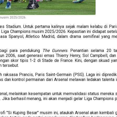
 musim 2025/2026.
tes Stadium. Untuk pertama kalinya sejak malam kelabu di Pari
l Liga Champions musim 2025/2026. Kepastian ini didapat setel
sasa Spanyol, Atletico Madrid, dalam drama semifinal yang m
 bagi para pendukung
The Gunners
. Penantian selama 20 ta
un 2006, saat generasi emas Thierry Henry, Sol Campbell, dan
gan skor tipis 1-2 di Stade de France. Kini, dengan skuad yan
 tersebut.
leh raksasa Prancis, Paris Saint-Germain (PSG). Laga ini dipredi
as dan kontrol permainan dari Arsenal melawan ledakan talenta i
Arsenal, melainkan kesempatan untuk memvalidasi status mereka 
Jika berhasil menang, ini akan menjadi gelar Liga Champions 
i "Si Kuping Besar" musim ini, ataukah Arsenal akan kembali gig