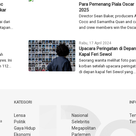
sc
Para Pemenang Piala Oscar
kar
2025
Director Sean Baker, producers 
i dari
Coco and Samantha Quan and c
tapan...
and crew members win the Oscar.
Rabu, 17 April 2024
Upacara Peringatan di Depan
Kapal Feri Sewol
ah
es. Ini
Seorang wanita melihat foto par
 112...
korban setelah upacara peringa
di depan kapal feri Sewol yang...
KATEGORI
IN
Lensa
Nasional
Ten
ya
Politik
Selebritis
Tim
Gaya Hidup
Megapolitan
Ekonomi
Parlemen