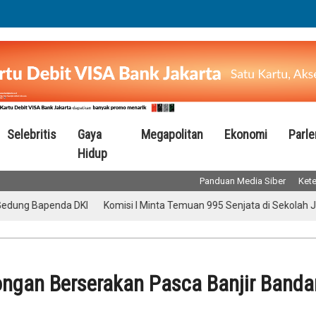
Selebritis
Gaya
Megapolitan
Ekonomi
Parl
Hidup
Panduan Media Siber
Kete
enda DKI
Komisi I Minta Temuan 995 Senjata di Sekolah Jaksel Diusu
ngan Berserakan Pasca Banjir Band