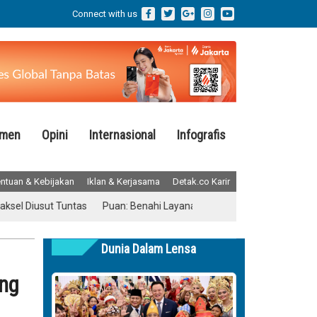
Connect with us
emen
Opini
Internasional
Infografis
ntuan & Kebijakan
Iklan & Kerjasama
Detak.co Karir
t Tuntas
Puan: Benahi Layanan Kesehatan Tanpa Menghilangkan Em
Dunia Dalam Lensa
ang