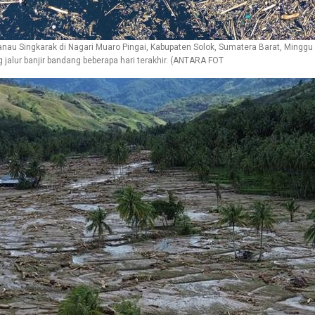
nau Singkarak di Nagari Muaro Pingai, Kabupaten Solok, Sumatera Barat, Minggu 
alur banjir bandang beberapa hari terakhir. (ANTARA FOT