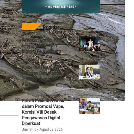
Popular
Kenakan Rompi Pink,
Febrie Adriansyah
Digiring ke Kejagung
Jumat, 07 Agustus 2026
Rieke Diah Pitaloka:
Putusan Sela Kasus Vidi
Jadi Momentum Evaluasi
Penegakan Hukum
Jumat, 07 Agustus 2026
Soroti Pelibatan Anak
dalam Promosi Vape,
Komisi VIII Desak
Pengawasan Digital
Diperkuat
Jumat, 07 Agustus 2026