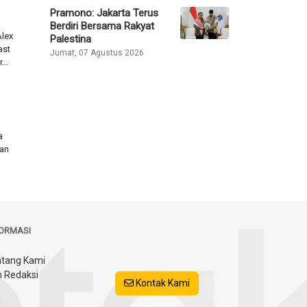
Pramono: Jakarta Terus
Berdiri Bersama Rakyat
Alex
Palestina
ast
Jumat, 07 Agustus 2026
..
a
tan
FORMASI
tang Kami
 Redaksi
Kontak Kami