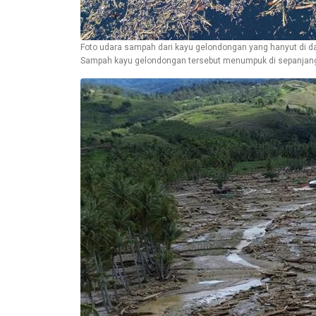
Foto udara sampah dari kayu gelondongan yang hanyut di da
Sampah kayu gelondongan tersebut menumpuk di sepanjang j