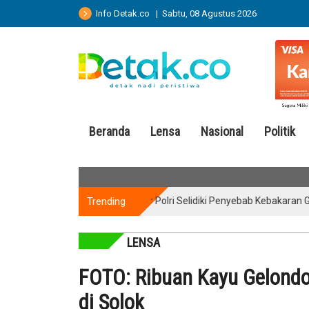
Info Detak.co | Sabtu, 08 Agustus 2026
Beranda
Lensa
Nasional
Politik
Trending
Puslabfor Polri Selidiki Penyebab Kebakaran Gedung Bap
LENSA
FOTO: Ribuan Kayu Gelondo
di Solok