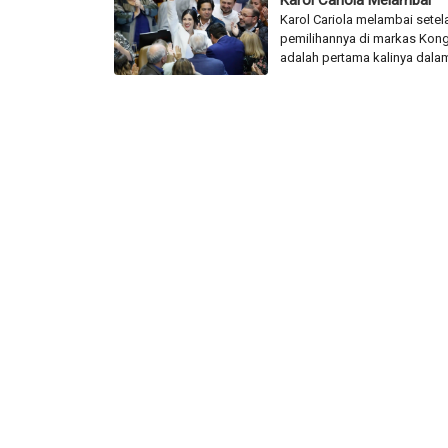
Karol Cariola Melambai
Karol Cariola melambai setel
pemilihannya di markas Kongr
adalah pertama kalinya dalam