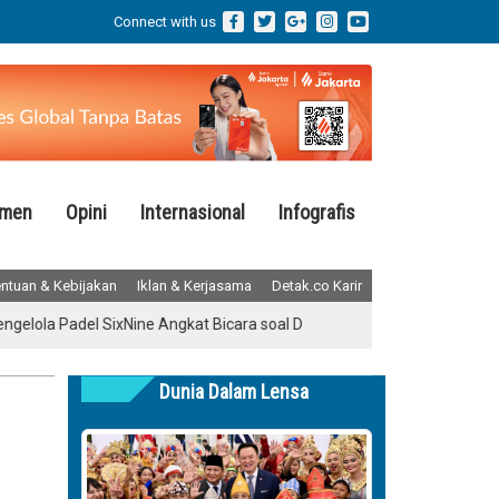
Connect with us
emen
Opini
Internasional
Infografis
ntuan & Kebijakan
Iklan & Kerjasama
Detak.co Karir
Padel SixNine Angkat Bicara soal Dugaan Penebangan Pohon Ilegal di 
Dunia Dalam Lensa