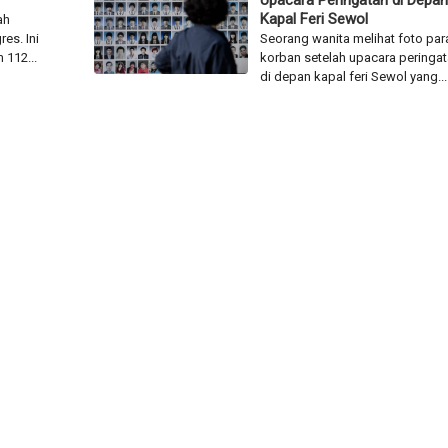
Upacara Peringatan di Depan
Kapal Feri Sewol
ah
es. Ini
Seorang wanita melihat foto par
 112...
korban setelah upacara peringa
di depan kapal feri Sewol yang...