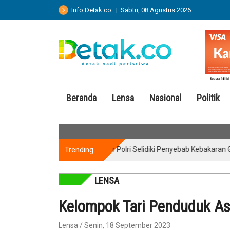
Info Detak.co | Sabtu, 08 Agustus 2026
Beranda
Lensa
Nasional
Politik
Trending
Puslabfor Polri Selidiki Penyebab Kebakaran Gedung
LENSA
Kelompok Tari Penduduk As
Lensa / Senin, 18 September 2023