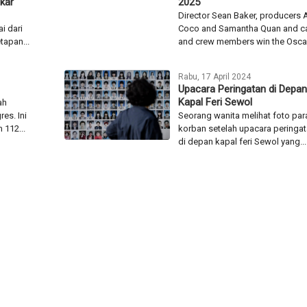
kar
2025
Director Sean Baker, producers 
i dari
Coco and Samantha Quan and c
tapan...
and crew members win the Oscar.
Rabu, 17 April 2024
Upacara Peringatan di Depan
Kapal Feri Sewol
ah
es. Ini
Seorang wanita melihat foto par
 112...
korban setelah upacara peringa
di depan kapal feri Sewol yang...