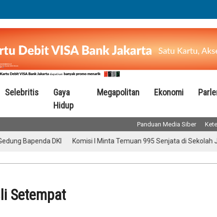
Selebritis
Gaya
Megapolitan
Ekonomi
Parl
Hidup
Panduan Media Siber
Kete
 Bapenda DKI
Komisi I Minta Temuan 995 Senjata di Sekolah Jaksel D
li Setempat