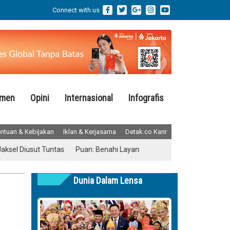
Connect with us
emen
Opini
Internasional
Infografis
ntuan & Kebijakan
Iklan & Kerjasama
Detak.co Karir
iusut Tuntas
Puan: Benahi Layanan Kesehatan Tanpa Menghilangka
Dunia Dalam Lensa