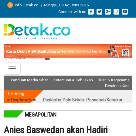
Info Detak.co | Minggu, 09 Agustus 2026
Connect with us
Panduan Media Siber
Ketentuan & Kebijakan
Iklan & Kerjasama
Detak.co Karir
Trending
Dioptimalkan
Puslabfor Polri Selidiki Penyebab Kebakaran Gedung B
MEGAPOLITAN
Anies Baswedan akan Hadiri