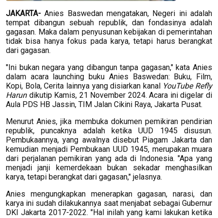
JAKARTA-
Anies Baswedan mengatakan, Negeri ini adalah
tempat dibangun sebuah republik, dan fondasinya adalah
gagasan. Maka dalam penyusunan kebijakan di pemerintahan
tidak bisa hanya fokus pada karya, tetapi harus berangkat
dari gagasan.
"Ini bukan negara yang dibangun tanpa gagasan," kata Anies
dalam acara launching buku Anies Baswedan: Buku, Film,
Kopi, Bola, Cerita lainnya yang disiarkan kanal
YouTube Refly
Harun
dikutip Kamis, 21 November 2024. Acara ini digelar di
Aula PDS HB Jassin, TIM Jalan Cikini Raya, Jakarta Pusat.
Menurut Anies, jika membuka dokumen pemikiran pendirian
republik, puncaknya adalah ketika UUD 1945 disusun.
Pembukaannya, yang awalnya disebut Piagam Jakarta dan
kemudian menjadi Pembukaan UUD 1945, merupakan muara
dari perjalanan pemikiran yang ada di Indonesia. "Apa yang
menjadi janji kemerdekaan bukan sekadar menghasilkan
karya, tetapi berangkat dari gagasan," jelasnya.
Anies mengungkapkan menerapkan gagasan, narasi, dan
karya ini sudah dilakukannya saat menjabat sebagai Gubernur
DKI Jakarta 2017-2022. "Hal inilah yang kami lakukan ketika