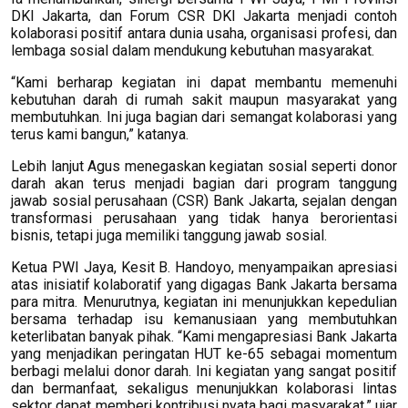
DKI Jakarta, dan Forum CSR DKI Jakarta menjadi contoh
kolaborasi positif antara dunia usaha, organisasi profesi, dan
lembaga sosial dalam mendukung kebutuhan masyarakat.
“Kami berharap kegiatan ini dapat membantu memenuhi
kebutuhan darah di rumah sakit maupun masyarakat yang
membutuhkan. Ini juga bagian dari semangat kolaborasi yang
terus kami bangun,” katanya.
Lebih lanjut Agus menegaskan kegiatan sosial seperti donor
darah akan terus menjadi bagian dari program tanggung
jawab sosial perusahaan (CSR) Bank Jakarta, sejalan dengan
transformasi perusahaan yang tidak hanya berorientasi
bisnis, tetapi juga memiliki tanggung jawab sosial.
Ketua PWI Jaya, Kesit B. Handoyo, menyampaikan apresiasi
atas inisiatif kolaboratif yang digagas Bank Jakarta bersama
para mitra. Menurutnya, kegiatan ini menunjukkan kepedulian
bersama terhadap isu kemanusiaan yang membutuhkan
keterlibatan banyak pihak. “Kami mengapresiasi Bank Jakarta
yang menjadikan peringatan HUT ke-65 sebagai momentum
berbagi melalui donor darah. Ini kegiatan yang sangat positif
dan bermanfaat, sekaligus menunjukkan kolaborasi lintas
sektor dapat memberi kontribusi nyata bagi masyarakat,” ujar