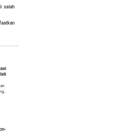
i salah
faatkan
asi
ati
kan
g...
on-