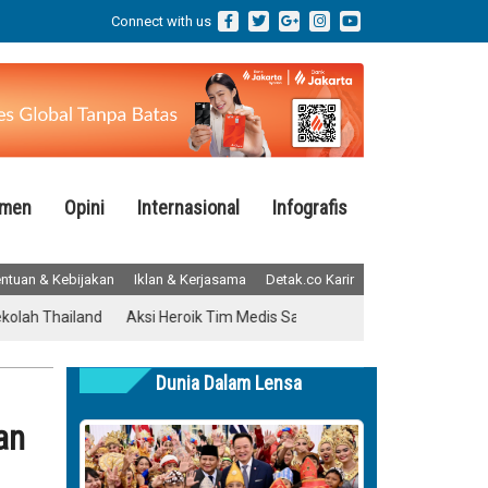
Connect with us
emen
Opini
Internasional
Infografis
ntuan & Kebijakan
Iklan & Kerjasama
Detak.co Karir
Thailand
Aksi Heroik Tim Medis Saat Ruang Operasi Diguncang Gem
Dunia Dalam Lensa
an