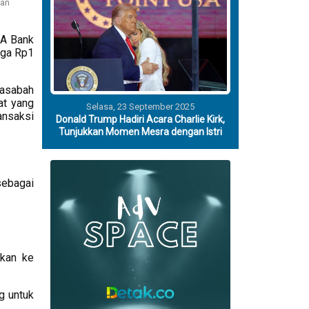
ian
SA Bank
gga Rp1
nasabah
at yang
Selasa, 23 September 2025
ransaksi
Donald Trump Hadiri Acara Charlie Kirk,
Tunjukkan Momen Mesra dengan Istri
sebagai
tkan ke
g untuk