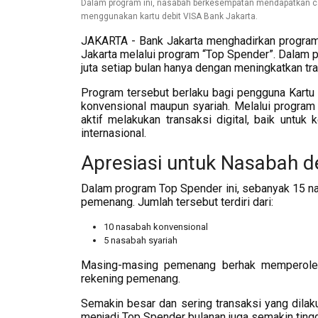
Dalam program ini, nasabah berkesempatan mendapatkan ca
menggunakan kartu debit VISA Bank Jakarta.
JAKARTA - Bank Jakarta menghadirkan program
Jakarta melalui program “Top Spender”. Dalam
juta setiap bulan hanya dengan meningkatkan tr
Program tersebut berlaku bagi pengguna Kartu 
konvensional maupun syariah. Melalui program 
aktif melakukan transaksi digital, baik untuk k
internasional.
Apresiasi untuk Nasabah d
Dalam program Top Spender ini, sebanyak 15 nas
pemenang. Jumlah tersebut terdiri dari:
10 nasabah konvensional
5 nasabah syariah
Masing-masing pemenang berhak memperoleh
rekening pemenang.
Semakin besar dan sering transaksi yang dila
menjadi Top Spender bulanan juga semakin tingg