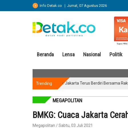
Info Detak.co | Jumat, 07 Agustus 2026
Beranda
Lensa
Nasional
Politik
Trending
Pramono: Jakarta Terus Berdiri Bersama Rakyat Pal
MEGAPOLITAN
BMKG: Cuaca Jakarta Cerah 
Megapolitan / Sabtu, 03 Juli 2021