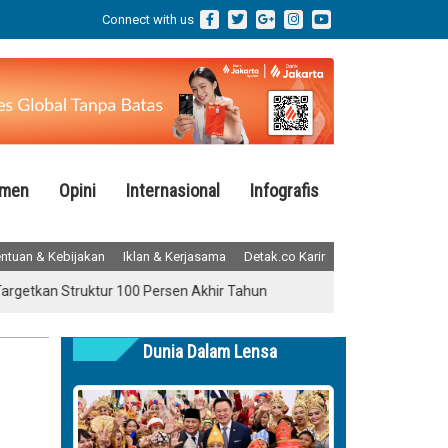
Connect with us
emen
Opini
Internasional
Infografis
ntuan & Kebijakan
Iklan & Kerjasama
Detak.co Karir
an Struktur 100 Persen Akhir Tahun
Jatim Kinerja Positif Semeste
Dunia Dalam Lensa