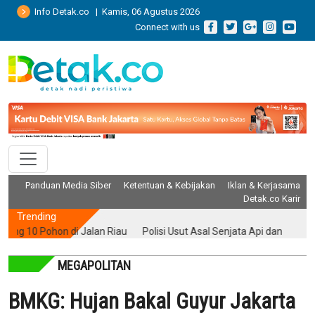
Info Detak.co | Kamis, 06 Agustus 2026
Connect with us
Panduan Media Siber
Ketentuan & Kebijakan
Iklan & Kerjasama
Detak.co Karir
Trending
0 Pohon di Jalan Riau
Polisi Usut Asal Senjata Api dan Air Gun yang
MEGAPOLITAN
BMKG: Hujan Bakal Guyur Jakarta