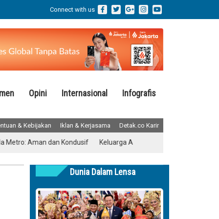
Connect with us
emen
Opini
Internasional
Infografis
ntuan & Kebijakan
Iklan & Kerjasama
Detak.co Karir
o: Aman dan Kondusif
Keluarga Almarhum Yurizal Akhirnya Buka Sua
Dunia Dalam Lensa