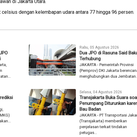
awan di Jakarta Utara.
at celsius dengan kelembapan udara antara 77 hingga 96 persen.
Rabu, 05 Agustus 2026
 JPO
Dua JPO di Rasuna Said Baka
i
Terhubung
rta,
JAKARTA - Pemerintah Provinsi
an
(Pemprov) DKI Jakarta berencan
tan...
menghubungkan dua Jembatan..
Selasa, 04 Agustus 2026
rediksi
Transjakarta Buka Suara soa
Penumpang Diturunkan kare
Bau Badan
i,
(BMKG)
JAKARTA - PT Transportasi Jaka
kan...
(Transjakarta) memberikan
penjelasan terkait tindakan
petugas...