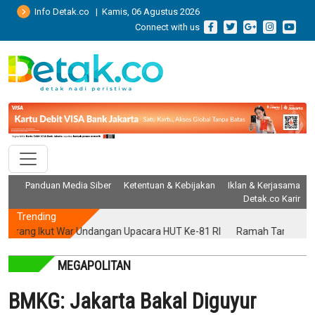
Info Detak.co | Kamis, 06 Agustus 2026
Connect with us
Panduan Media Siber
Ketentuan & Kebijakan
Iklan & Kerjasama
Detak.co Karir
Trending
ang Ikut War Undangan Upacara HUT Ke-81 RI
Ramah Tamah Rektor da
MEGAPOLITAN
BMKG: Jakarta Bakal Diguyur