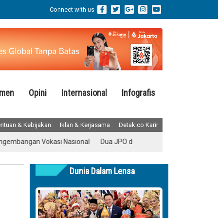
Connect with us
emen
Opini
Internasional
Infografis
ntuan & Kebijakan
Iklan & Kerjasama
Detak.co Karir
gan Vokasi Nasional
Dua JPO di Rasuna Said Bakal Terhubung
Tr
Dunia Dalam Lensa