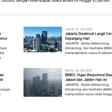
at celsius, dengan kelembapan udara antara 69 hingga 95 persen.
Jumat, 31 Juli 2026
k
Jakarta Diselimuti Langit Ce
lence
Sepanjang Hari
JAKARTA - Badan Meteorologi,
hasil
Klimatologi, dan Geofisika (BMK
tal
memprakirakan cuaca di seluruh.
...
Kamis, 30 Juli 2026
kan
BMKG: Hujan Berpotensi Bas
ti
Jaksel dan Jaktim Hari Ini
JAKARTA - Badan Meteorologi,
ubungan
Klimatologi dan Geofisika (BMK
i
memprediksi cuaca cerah hingga
.