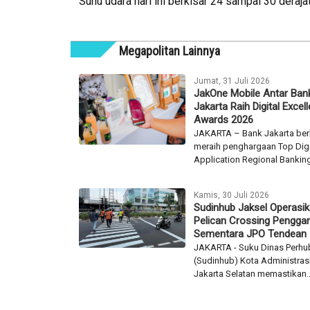
Suhu udara hari ini berkisar 24 sampai 30 deraj
Megapolitan Lainnya
Jumat, 31 Juli 2026
JakOne Mobile Antar Ban
Jakarta Raih Digital Excel
Awards 2026
JAKARTA – Bank Jakarta ber
meraih penghargaan Top Digi
Application Regional Banking
Kamis, 30 Juli 2026
Sudinhub Jaksel Operasi
Pelican Crossing Penggan
Sementara JPO Tendean
JAKARTA - Suku Dinas Perh
(Sudinhub) Kota Administras
Jakarta Selatan memastikan..