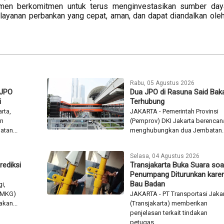
jemen berkomitmen untuk terus menginvestasikan sumber da
 layanan perbankan yang cepat, aman, dan dapat diandalkan ole
Rabu, 05 Agustus 2026
 JPO
Dua JPO di Rasuna Said Baka
i
Terhubung
rta,
JAKARTA - Pemerintah Provinsi
an
(Pemprov) DKI Jakarta berencan
tan...
menghubungkan dua Jembatan..
Selasa, 04 Agustus 2026
rediksi
Transjakarta Buka Suara soa
Penumpang Diturunkan kare
Bau Badan
i,
(BMKG)
JAKARTA - PT Transportasi Jaka
kan...
(Transjakarta) memberikan
penjelasan terkait tindakan
petugas...