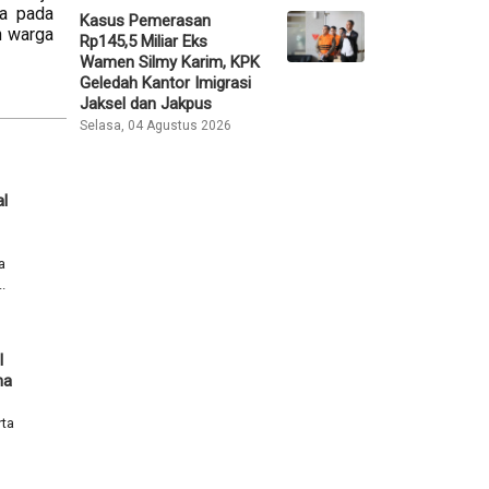
ya pada
Kasus Pemerasan
h warga
Rp145,5 Miliar Eks
Wamen Silmy Karim, KPK
Geledah Kantor Imigrasi
Jaksel dan Jakpus
Selasa, 04 Agustus 2026
l
a
.
l
na
rta