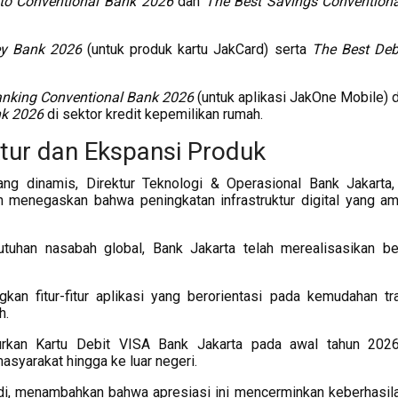
to Conventional Bank 2026
dan
The Best Savings Convention
ey Bank 2026
(untuk produk kartu JakCard) serta
The Best Deb
anking Conventional Bank 2026
(untuk aplikasi JakOne Mobile) 
nk 2026
di sektor kredit kepemilikan rumah.
ktur dan Ekspansi Produk
g dinamis, Direktur Teknologi & Operasional Bank Jakarta,
n menegaskan bahwa peningkatan infrastruktur digital yang a
tuhan nasabah global, Bank Jakarta telah merealisasikan b
an fitur-fitur aplikasi yang berorientasi pada kemudahan tr
h.
curkan Kartu Debit VISA Bank Jakarta pada awal tahun 202
syarakat hingga ke luar negeri.
ldi, menambahkan bahwa apresiasi ini mencerminkan keberhasila