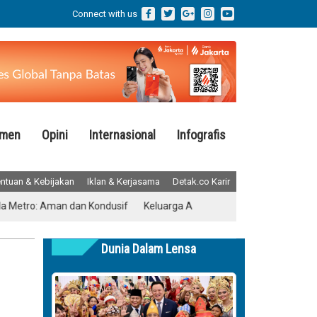
Connect with us
emen
Opini
Internasional
Infografis
ntuan & Kebijakan
Iklan & Kerjasama
Detak.co Karir
o: Aman dan Kondusif
Keluarga Almarhum Yurizal Akhirnya Buka Suar
Dunia Dalam Lensa