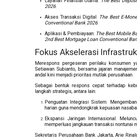
Layanan Finansial Utama:
The Best Deposi
2026
.
Akses Transaksi Digital:
The Best E-Mon
Conventional Bank 2026
.
Aplikasi & Pembiayaan:
The Best Mobile B
2nd Best Mortgage Loan Conventional Ba
Fokus Akselerasi Infrastru
Merespons pergeseran perilaku konsumen yan
Setiawan Subianto, bersama jajaran manajeme
andal kini menjadi prioritas mutlak perusahaan.
Sebagai bentuk respons cepat terhadap kebu
langkah strategis, antara lain:
Penguatan Integrasi Sistem: Mengembangk
harian guna mendongkrak kepuasan nasaba
Ekspansi Jaringan Internasional: Melun
memperluas jangkauan transaksi nontunai ma
Sekretaris Perusahaan Bank Jakarta, Arie Rina