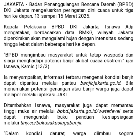
JAKARTA - Badan Penanggulangan Bencana Daerah (BPBD)
DKI Jakarta mengeluarkan peringatan dini cuaca untuk tiga
hari ke depan, 13 sampai 15 Maret 2025.
Kepala Pelaksana BPBD DKI Jakarta, Isnawa Adji
mengatakan, berdasarkan data BMKG, wilayah Jakarta
diperkirakan akan mengalami hujan dengan intensitas sedang
hingga lebat dalam beberapa hari ke depan.
“BPBD mengimbau masyarakat untuk tetap waspada dan
siaga menghadapi potensi banjir akibat cuaca ekstrem,” ujar
Isnawa, Kamis (13/3).
Ia menyampaikan, informasi terbaru mengenai kondisi banjir
dapat dipantau melalui pantau
banjir.jakarta.go.id
. Bila
menemukan potensi genangan atau banjir warga juga dapat
melapor melalui aplikasi JAKI.
Ditambahkan Isnawa, masyarakat juga dapat memantau
tinggi muka air melalui
bpbd.jakarta.go.id/waterlevel
serta
dapat mengunduh buku panduan kesiapsiagaan
melalui
tiny.cc/bukusakusiagabanjir
.
“Dalam kondisi darurat, warga diimbau segera