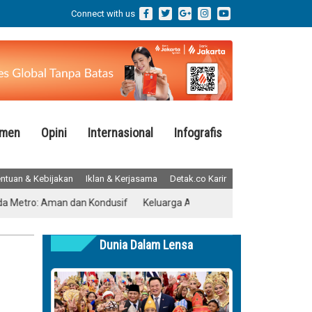
Connect with us
emen
Opini
Internasional
Infografis
ntuan & Kebijakan
Iklan & Kerjasama
Detak.co Karir
ro: Aman dan Kondusif
Keluarga Almarhum Yurizal Akhirnya Buka Sua
Dunia Dalam Lensa