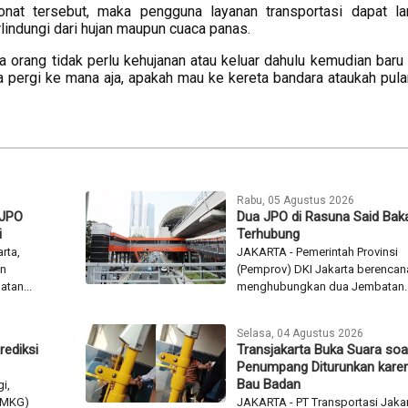
nat tersebut, maka pengguna layanan transportasi dapat l
indungi dari hujan maupun cuaca panas.
a orang tidak perlu kehujanan atau keluar dahulu kemudian baru
a pergi ke mana aja, apakah mau ke kereta bandara ataukah pula
Rabu, 05 Agustus 2026
 JPO
Dua JPO di Rasuna Said Baka
i
Terhubung
rta,
JAKARTA - Pemerintah Provinsi
an
(Pemprov) DKI Jakarta berencan
tan...
menghubungkan dua Jembatan..
Selasa, 04 Agustus 2026
rediksi
Transjakarta Buka Suara soa
Penumpang Diturunkan kare
Bau Badan
i,
(BMKG)
JAKARTA - PT Transportasi Jaka