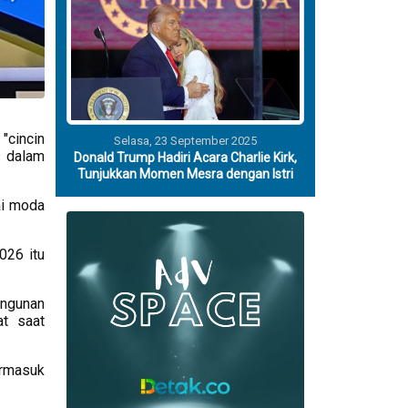
"cincin
Selasa, 23 September 2025
s dalam
Donald Trump Hadiri Acara Charlie Kirk,
Tunjukkan Momen Mesra dengan Istri
ai moda
026 itu
angunan
at saat
termasuk