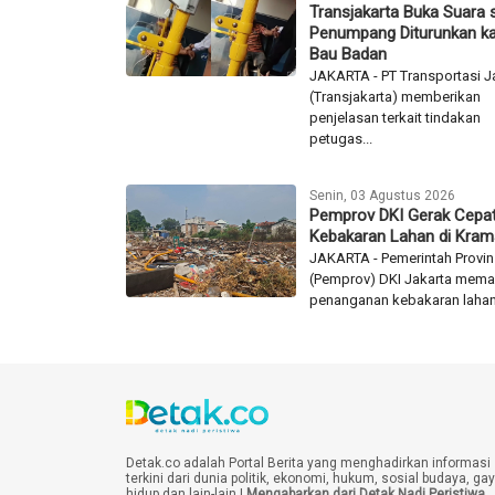
Transjakarta Buka Suara 
Penumpang Diturunkan k
Bau Badan
JAKARTA - PT Transportasi J
(Transjakarta) memberikan
penjelasan terkait tindakan
petugas...
Senin, 03 Agustus 2026
Pemprov DKI Gerak Cepat
Kebakaran Lahan di Krama
JAKARTA - Pemerintah Provin
(Pemprov) DKI Jakarta mema
penanganan kebakaran lahan 
Detak.co adalah Portal Berita yang menghadirkan informasi
terkini dari dunia politik, ekonomi, hukum, sosial budaya, ga
hidup dan lain-lain |
Mengabarkan dari Detak Nadi Peristiwa