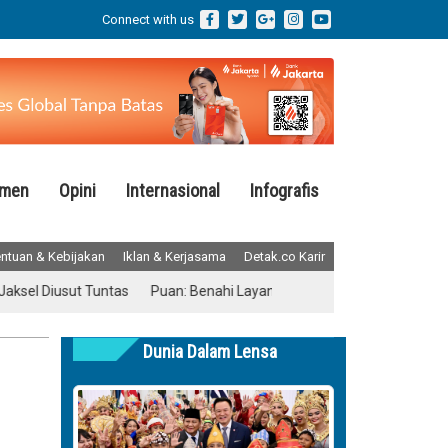
Connect with us
emen
Opini
Internasional
Infografis
ntuan & Kebijakan
Iklan & Kerjasama
Detak.co Karir
usut Tuntas
Puan: Benahi Layanan Kesehatan Tanpa Menghilangkan
Dunia Dalam Lensa