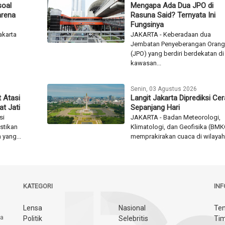
soal
Mengapa Ada Dua JPO di
arena
Rasuna Said? Ternyata Ini
Fungsinya
akarta
JAKARTA - Keberadaan dua
Jembatan Penyeberangan Orang
(JPO) yang berdiri berdekatan di
kawasan...
Senin, 03 Agustus 2026
 Atasi
Langit Jakarta Diprediksi Ce
t Jati
Sepanjang Hari
si
JAKARTA - Badan Meteorologi,
stikan
Klimatologi, dan Geofisika (BMK
yang...
memprakirakan cuaca di wilayah.
KATEGORI
IN
Lensa
Nasional
Ten
ya
Politik
Selebritis
Tim