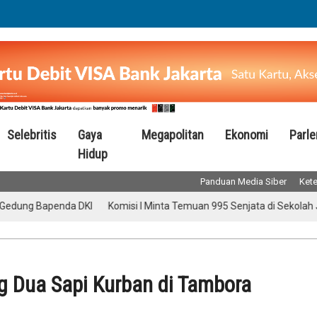
Selebritis
Gaya
Megapolitan
Ekonomi
Parl
Hidup
Panduan Media Siber
Kete
Bapenda DKI
Komisi I Minta Temuan 995 Senjata di Sekolah Jaksel Di
 Dua Sapi Kurban di Tambora