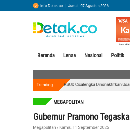
Info Detak.co | Jumat, 07 Agustus 2026
Beranda
Lensa
Nasional
Politik
Trending
Perawat RSUD Cicalengka Dinonaktifkan Usai Cibir P
MEGAPOLITAN
Gubernur Pramono Tegaskan
Megapolitan / Kamis, 11 September 2025