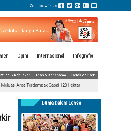
Connect with us
emen
Opini
Internasional
Infografis
ntuan & Kebijakan
Iklan & Kerjasama
Detak.co Karir
 Area Terdampak Capai 120 Hektare
Terungkap! Pihak Sekolah Ba
Dunia Dalam Lensa
kir