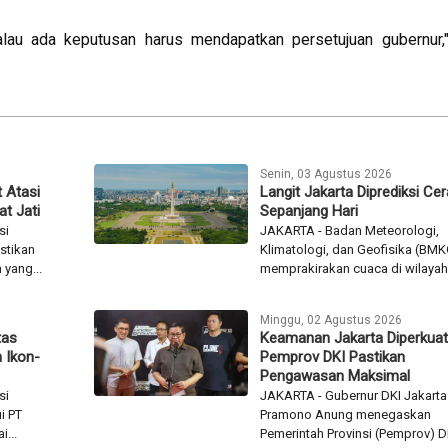
lau ada keputusan harus mendapatkan persetujuan gubernur,
Senin, 03 Agustus 2026
 Atasi
Langit Jakarta Diprediksi Ce
t Jati
Sepanjang Hari
si
JAKARTA - Badan Meteorologi,
stikan
Klimatologi, dan Geofisika (BMK
yang...
memprakirakan cuaca di wilayah.
Minggu, 02 Agustus 2026
tas
Keamanan Jakarta Diperkuat
 Ikon-
Pemprov DKI Pastikan
Pengawasan Maksimal
si
JAKARTA - Gubernur DKI Jakarta
i PT
Pramono Anung menegaskan
...
Pemerintah Provinsi (Pemprov) DK