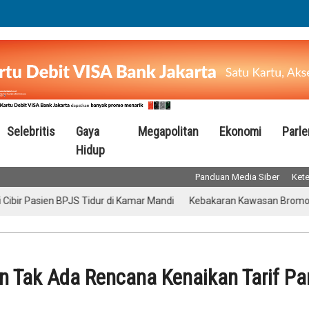
Selebritis
Gaya
Megapolitan
Ekonomi
Parl
Hidup
Panduan Media Siber
Kete
asien BPJS Tidur di Kamar Mandi
Kebakaran Kawasan Bromo Meluas,
 Tak Ada Rencana Kenaikan Tarif Par