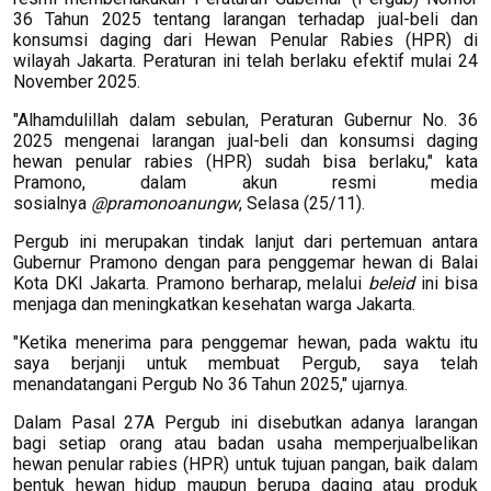
36 Tahun 2025 tentang larangan terhadap jual-beli dan
konsumsi daging dari Hewan Penular Rabies (HPR) di
wilayah Jakarta. Peraturan ini telah berlaku efektif mulai 24
November 2025.
"Alhamdulillah dalam sebulan, Peraturan Gubernur No. 36
2025 mengenai larangan jual-beli dan konsumsi daging
hewan penular rabies (HPR) sudah bisa berlaku," kata
Pramono, dalam akun resmi media
sosialnya
@pramonoanungw
, Selasa (25/11).
Pergub ini merupakan tindak lanjut dari pertemuan antara
Gubernur Pramono dengan para penggemar hewan di Balai
Kota DKI Jakarta. Pramono berharap, melalui
beleid
ini bisa
menjaga dan meningkatkan kesehatan warga Jakarta.
"Ketika menerima para penggemar hewan, pada waktu itu
saya berjanji untuk membuat Pergub, saya telah
menandatangani Pergub No 36 Tahun 2025," ujarnya.
Dalam Pasal 27A Pergub ini disebutkan adanya larangan
bagi setiap orang atau badan usaha memperjualbelikan
hewan penular rabies (HPR) untuk tujuan pangan, baik dalam
bentuk hewan hidup maupun berupa daging atau produk