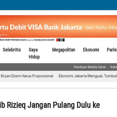
Selebritis
Gaya
Megapolitan
Ekonomi
Parl
Hidup
Panduan Media Siber
Kete
n Ebem Harus Proporsional
Ekonomi Jakarta Menguat, Tumbuh 5,52 Pe
ib Rizieq Jangan Pulang Dulu ke