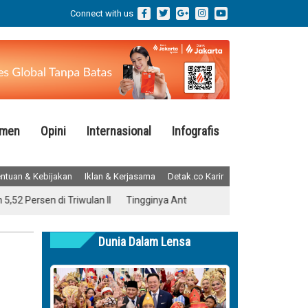
Connect with us
emen
Opini
Internasional
Infografis
ntuan & Kebijakan
Iklan & Kerjasama
Detak.co Karir
rsen di Triwulan II
Tingginya Antusiasme, Ratusan Ribu Orang Iku
Dunia Dalam Lensa