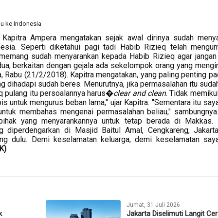
 Kapitra Ampera mengatakan sejak awal dirinya sudah meny
onesia. Seperti diketahui pagi tadi Habib Rizieq telah meng
l memang sudah menyarankan kepada Habib Rizieq agar jangan
dua, berkaitan dengan gejala ada sekelompok orang yang mengi
a, Rabu (21/2/2018). Kapitra mengatakan, yang paling penting pa
ng dihadapi sudah beres. Menurutnya, jika permasalahan itu suda
q pulang itu persoalannya harus�
clear and clean
. Tidak memiku
is untuk mengurus beban lama," ujar Kapitra. "Sementara itu say
 untuk membahas mengenai permasalahan beliau," sambungnya
ihak yang menyarankannya untuk tetap berada di Makkas. 
 diperdengarkan di Masjid Baitul Amal, Cengkareng, Jakarta
ng dulu. Demi keselamatan keluarga, demi keselamatan say
K)
Jumat, 31 Juli 2026
k
Jakarta Diselimuti Langit Ce