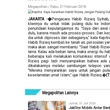
Megapolitan / Rabu, 21 Februari 2018
JAKARTA -�
Pengacara Habib Rizieq Syihab,
kliennya itu untuk tidak pulang dulu ke Ind
penundaan kepulangannya itu. "Saya dari awa
dulu, karena masih ada proses-proses. Dan ke
dia untuk diproses dan sebagainya," kata Kapitr
Habib Rizieq kembali ke tanah air, persoalan ya
maka akan sangat membantu. "Saat Habib Rizie
lama. Kalau ada beban lama, maka energi itu hab
beberapa kali melakukan komunikasi intensif
Rizieq pagi tadi menyampaikan bahwa ada p
dikatakannya melalui sambungan telepon yang
"Mereka menyarankan saya untuk jangan pula
keselamatan umat Islam," ujar Habib Rizieq.�
(T
Megapolitan Lainnya
Jumat, 31 Juli 2026
JakOne Mobile Antar Ban