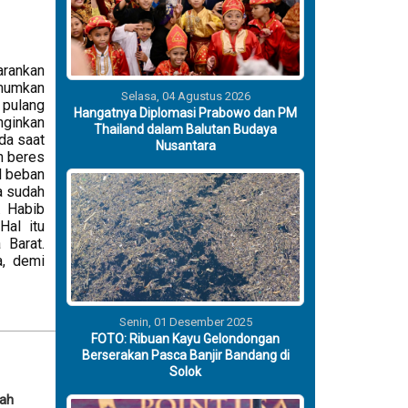
arankan
umumkan
Selasa, 04 Agustus 2026
 pulang
Hangatnya Diplomasi Prabowo dan PM
nginkan
Thailand dalam Balutan Budaya
da saat
Nusantara
h beres
l beban
a sudah
. Habib
Hal itu
 Barat.
a, demi
Senin, 01 Desember 2025
FOTO: Ribuan Kayu Gelondongan
Berserakan Pasca Banjir Bandang di
Solok
rah