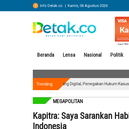
Info Detak.co | Kamis, 06 Agustus 2026
Beranda
Lensa
Nasional
Politik
Trending
Jaga Ruang Digital, Penegakan Hukum Kasus Brya
MEGAPOLITAN
Kapitra: Saya Sarankan Hab
Indonesia