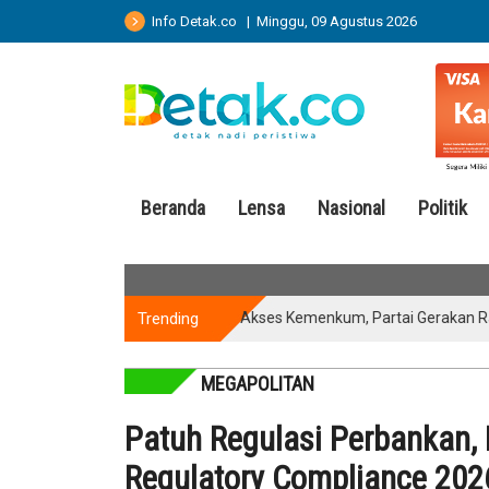
Info Detak.co | Minggu, 09 Agustus 2026
Beranda
Lensa
Nasional
Politik
Trending
Kantongi Akses Kemenkum, Partai Gerakan Rakyat 
MEGAPOLITAN
Patuh Regulasi Perbankan,
Regulatory Compliance 202