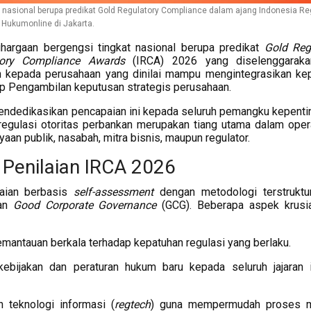
nasional berupa predikat Gold Regulatory Compliance dalam ajang Indonesia Re
Hukumonline di Jakarta.
argaan bergengsi tingkat nasional berupa predikat
Gold Reg
tory Compliance Awards
(IRCA) 2026 yang diselenggaraka
kan kepada perusahaan yang dinilai mampu mengintegrasikan ke
ap Pengambilan keputusan strategis perusahaan.
mendedikasikan pencapaian ini kepada seluruh pemangku kepentin
egulasi otoritas perbankan merupakan tiang utama dalam oper
an publik, nasabah, mitra bisnis, maupun regulator.
Penilaian IRCA 2026
aian berbasis
self-assessment
dengan metodologi terstruktu
pan
Good Corporate Governance
(GCG). Beberapa aspek krusi
emantauan berkala terhadap kepatuhan regulasi yang berlaku.
i kebijakan dan peraturan hukum baru kepada seluruh jajaran i
 teknologi informasi (
regtech
) guna mempermudah proses mi