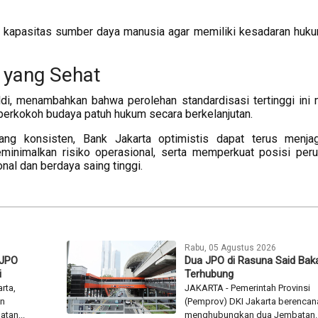
 kapasitas sumber daya manusia agar memiliki kesadaran huk
 yang Sehat
ldi, menambahkan bahwa perolehan standardisasi tertinggi ini 
erkokoh budaya patuh hukum secara berkelanjutan.
ng konsisten, Bank Jakarta optimistis dapat terus menja
minimalkan risiko operasional, serta memperkuat posisi per
nal dan berdaya saing tinggi.
Rabu, 05 Agustus 2026
 JPO
Dua JPO di Rasuna Said Baka
i
Terhubung
rta,
JAKARTA - Pemerintah Provinsi
an
(Pemprov) DKI Jakarta berencan
tan...
menghubungkan dua Jembatan..