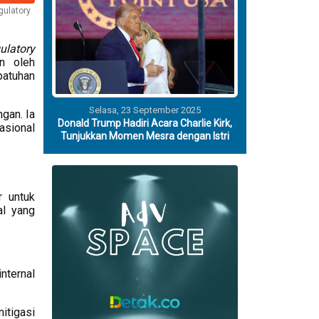
gulatory
ulatory
n oleh
patuhan
Selasa, 23 September 2025
gan. Ia
Donald Trump Hadiri Acara Charlie Kirk,
asional
Tunjukkan Momen Mesra dengan Istri
r untuk
al yang
nternal
tigasi