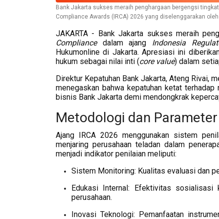
Bank Jakarta sukses meraih penghargaan bergengsi tingkat 
Compliance Awards (IRCA) 2026 yang diselenggarakan oleh 
JAKARTA - Bank Jakarta sukses meraih pengh
Compliance
dalam ajang
Indonesia Regula
Hukumonline di Jakarta. Apresiasi ini diberi
hukum sebagai nilai inti (
core value
) dalam seti
Direktur Kepatuhan Bank Jakarta, Ateng Rivai, 
menegaskan bahwa kepatuhan ketat terhadap r
bisnis Bank Jakarta demi mendongkrak kepercaya
Metodologi dan Parameter 
Ajang IRCA 2026 menggunakan sistem penil
menjaring perusahaan teladan dalam penera
menjadi indikator penilaian meliputi:
Sistem Monitoring: Kualitas evaluasi dan p
Edukasi Internal: Efektivitas sosialisas
perusahaan.
Inovasi Teknologi: Pemanfaatan instrumen