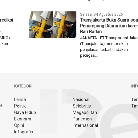
Selasa, 04 Agustus 2026
rediksi
Transjakarta Buka Suara soa
Penumpang Diturunkan kare
Bau Badan
i,
(BMKG)
JAKARTA - PT Transportasi Jaka
kan...
(Transjakarta) memberikan
penjelasan terkait tindakan
petugas...
KATEGORI
IN
Lensa
Nasional
Ten
ya
Politik
Selebritis
Tim
Gaya Hidup
Megapolitan
Ekonomi
Parlemen
Opini
Internasional
Infografis