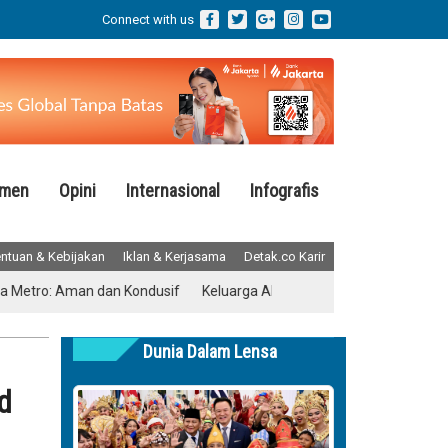
Connect with us
emen
Opini
Internasional
Infografis
ntuan & Kebijakan
Iklan & Kerjasama
Detak.co Karir
tro: Aman dan Kondusif
Keluarga Almarhum Yurizal Akhirnya Buka Su
Dunia Dalam Lensa
d