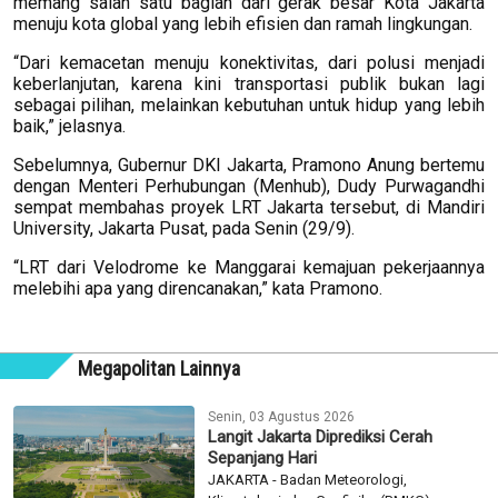
memang salah satu bagian dari gerak besar Kota Jakarta
menuju kota global yang lebih efisien dan ramah lingkungan.
“Dari kemacetan menuju konektivitas, dari polusi menjadi
keberlanjutan, karena kini transportasi publik bukan lagi
sebagai pilihan, melainkan kebutuhan untuk hidup yang lebih
baik,” jelasnya.
Sebelumnya, Gubernur DKI Jakarta, Pramono Anung bertemu
dengan Menteri Perhubungan (Menhub), Dudy Purwagandhi
sempat membahas proyek LRT Jakarta tersebut, di Mandiri
University, Jakarta Pusat, pada Senin (29/9).
“LRT dari Velodrome ke Manggarai kemajuan pekerjaannya
melebihi apa yang direncanakan,” kata Pramono.
Megapolitan Lainnya
Senin, 03 Agustus 2026
Langit Jakarta Diprediksi Cerah
Sepanjang Hari
JAKARTA - Badan Meteorologi,