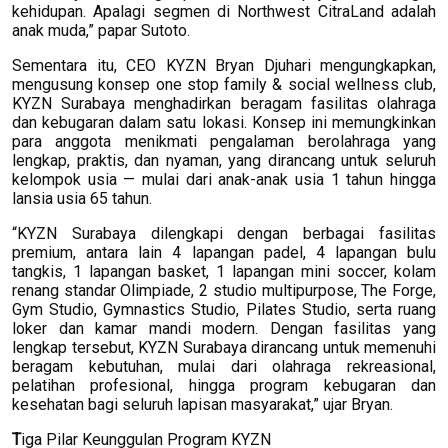
kehidupan. Apalagi segmen di Northwest CitraLand adalah
anak muda,” papar Sutoto.
Sementara itu, CEO KYZN Bryan Djuhari mengungkapkan,
mengusung konsep one stop family & social wellness club,
KYZN Surabaya menghadirkan beragam fasilitas olahraga
dan kebugaran dalam satu lokasi. Konsep ini memungkinkan
para anggota menikmati pengalaman berolahraga yang
lengkap, praktis, dan nyaman, yang dirancang untuk seluruh
kelompok usia — mulai dari anak-anak usia 1 tahun hingga
lansia usia 65 tahun.
“KYZN Surabaya dilengkapi dengan berbagai fasilitas
premium, antara lain 4 lapangan padel, 4 lapangan bulu
tangkis, 1 lapangan basket, 1 lapangan mini soccer, kolam
renang standar Olimpiade, 2 studio multipurpose, The Forge,
Gym Studio, Gymnastics Studio, Pilates Studio, serta ruang
loker dan kamar mandi modern. Dengan fasilitas yang
lengkap tersebut, KYZN Surabaya dirancang untuk memenuhi
beragam kebutuhan, mulai dari olahraga rekreasional,
pelatihan profesional, hingga program kebugaran dan
kesehatan bagi seluruh lapisan masyarakat,” ujar Bryan.
T
iga Pilar Keunggulan Program KYZN