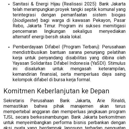
Sanitasi & Energi Hijau (Realisasi 2025): Bank Jakarta
telah merampungkan proyek tangki septik komunal yang
terintegrasi dengan pemanfaatan sistem biogas
(
biodigester
) bagi warga di kawasan Pekayon, Pasar
Rebo, Jakarta Timur. Program ini sukses memitigasi
pencemaran lingkungan sekaligus menyediakan
alternatif energi bersih skala lokal.
Pemberdayaan Difabel (Program Terbaru): Perusahaan
mendistribusikan bantuan sarana penunjang pelatihan
kerja untuk penyandang disabilitas yang dibina oleh
Yayasan Solidaritas Difabel Indonesia (YaSDI). Stimulus
ini disalurkan untuk mengasah keterampilan,
kemandirian finansial, serta memperluas daya saing
kelompok difabel di bursa kerja formal.
Komitmen Keberlanjutan ke Depan
Sekretaris Perusahaan Bank Jakarta, Arie Rinaldi,
memastikan bahwa pihak manajemen akan terus
mempertebal anggaran dan memperluas jangkauan program
TJSL secara berkesinambungan. Bank Jakarta berkomitmen
untuk menyeimbangkan performa bisnis perbankan dengan
aksi nyata yang berdampak langsung terhadap penguatan