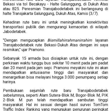
Bekasi via tol Becakayu - Halte Galunggung, di Dukuh Atas
atau B25. Peresmian Transjabodetabek ini berlangsung di
halte Transjakarta Galunggung, Dukuh Atas, Kamis (3/7).
Kehadiran rute baru ini untuk meningkatkan konektivitas
transportasi publik dan mengurangi kemacetan di wilayah
Jabodetabek.
"Dengan mengucapkan
Bismillahirrahmanirrahim
layanan
Transjabodetabek rute Bekasi-Dukuh Atas dengan ini saya
resmikan," ujar Pramono.
Sebanyak 15 armada bus disiapkan untuk rute ini, dengan
perkiraan waktu tunggu bus sekitar 10 menit pada jam padat
dan 20 menit pada jam sepi. Pramono meyakini rute ini akan
mendapatkan antusiasme tinggi dari masyarakat dan
menargetkan bisa melayani hingga 3.000 penumpang setiap
harinya.
Pembukaan sejumlah rute baru Transjabodetabek
sebelumnya, seperti Alam Sutera-Blok M, Bogor-Blok M, PIK
2-Blok M pun telah mendapatkan sambutan tinggi
masyarakat. Hal ini sesuai dengan hasil survei TomTom
Traffic Index Ranking yang menunjukan penurunan peringkat