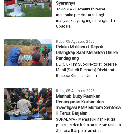
LLRE...
Rabu, 05 Agustus 2026
Febrie Adriansyah Jadi Tersangka
TPPU, Status Jaksa Dicabut
Sementara
JAKARTA - Jaksa Agung Sanitiar
Burhanuddin mencabut sementara
status jaksa mantan Jaksa Agung
Muda...
Rabu, 05 Agustus 2026
War Tiket Upacara HUT ke-81 RI
di Istana Resmi Dibuka, Ini
Syaratnya
JAKARTA - Pemerintah resmi
membuka pendaftaran bagi
masyarakat yang ingin menghadiri
Upacara...
Rabu, 05 Agustus 2026
Pelaku Mutilasi di Depok