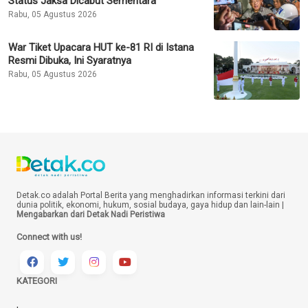
Popular
Tragedi Migrasi di Ceuta Spanyol: Korban
Tewas Tembus 77 Orang
Rabu, 05 Agustus 2026
Pengelola Padel SixNine Angkat Bicara
soal Dugaan Penebangan Pohon Ilegal di
Bandung
Rabu, 05 Agustus 2026
Febrie Adriansyah Jadi Tersangka TPPU,
Status Jaksa Dicabut Sementara
Rabu, 05 Agustus 2026
War Tiket Upacara HUT ke-81 RI di Istana
Resmi Dibuka, Ini Syaratnya
Rabu, 05 Agustus 2026