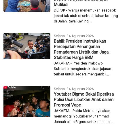
Khofifah Indar Parawansa menerima
kunjungan kehormatan Duta...
Selasa, 04 Agustus 2026
Diduga Selundupkan Narkoba,
Tiga Warga Malaysia Diciduk di
Bandara Soetta
TANGERANG - Petugas Bea Cukai
Bandara Internasional Soekarno-Hatta
menggagalkan dugaan upaya...
Selasa, 04 Agustus 2026
Dikira Sampah, Karung Hitam di
Depok Ternyata Berisi Mayat
Mutilasi
DEPOK - Warga menemukan sesosok
jasad tak utuh di sebuah lahan kosong
di Jalan Raya Kavling,...
Selasa, 04 Agustus 2026
Bahlil: Presiden Instruksikan
Percepatan Penanganan