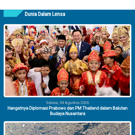
Pemadaman Listrik dan Jaga
Stabilitas Harga BBM
JAKARTA - Presiden Prabowo
Subianto menginstruksikan jajaran
terkait untuk segera mengambil...
Selasa, 04 Agustus 2026
Youtuber Bigmo Bakal Diperiksa
Polisi Usai Libatkan Anak dalam
Promosi Vape
JAKARTA - Polda Metro Jaya akan
memanggil Youtuber Muhammad
Jannah alias Bigmo untuk dimintai...
Dunia Dalam Lensa