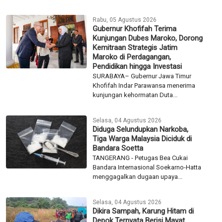
Ditangkap Saat Melarikan Diri ke
Pandeglang
DEPOK - Tim Subdirektorat Reserse
Mobil (Subdit Resmob) Direktorat
Reserse Kriminal Umum...
Rabu, 05 Agustus 2026
Menhub Dudy Pastikan
Penanganan Korban dan
Investigasi KMP Mutiara Sentosa
II Terus Berjalan
SURABAYA - Memasuki hari ketiga
pascainsiden kebakaran KMP Mutiara
Sentosa II di perairan utara...
Rabu, 05 Agustus 2026
Gubernur Khofifah Terima
Kunjungan Dubes Maroko, Dorong
Kemitraan Strategis Jatim
Maroko di Perdagangan,
Pendidikan hingga Investasi
SURABAYA– Gubernur Jawa Timur