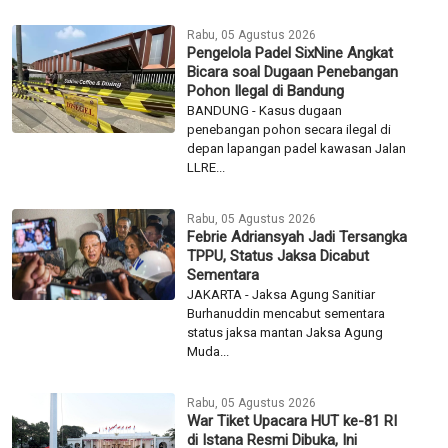
JAKARTA - Antusiasme masyarakat
untuk menghadiri rangkaian Upacara
Peringatan HUT ke-81...
Kamis, 06 Agustus 2026
Ramah Tamah Rektor dan Dekan
Vokasi di Olimpiade Vokasi
Indonesia, Gubernur Khofifah:
Jatim Siap Jadi Pusat
Pengembangan Vokasi Nasional
SURABAYA– Gubernur Jawa Timur
Khofifah Indar Parawansa
menegaskan komitmen Pemerintah
Provinsi...
Rabu, 05 Agustus 2026
Pengelola Padel SixNine Angkat
Bicara soal Dugaan Penebangan
Pohon Ilegal di Bandung
BANDUNG - Kasus dugaan
penebangan pohon secara ilegal di
depan lapangan padel kawasan Jalan