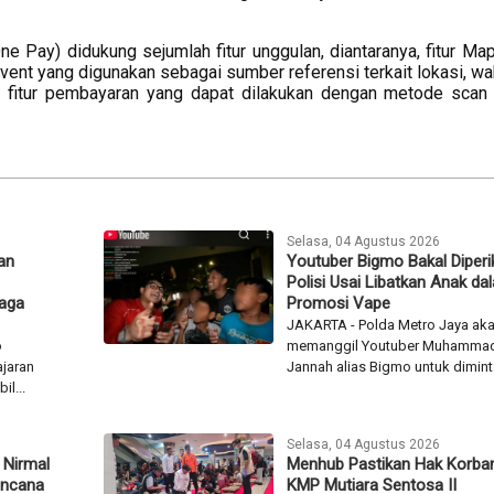
e Pay) didukung sejumlah fitur unggulan, diantaranya, fitur Ma
 Event yang digunakan sebagai sumber referensi terkait lokasi, w
ga fitur pembayaran yang dapat dilakukan dengan metode scan 
Selasa, 04 Agustus 2026
kan
Youtuber Bigmo Bakal Diperi
Polisi Usai Libatkan Anak da
Jaga
Promosi Vape
JAKARTA - Polda Metro Jaya ak
o
memanggil Youtuber Muhamma
ajaran
Jannah alias Bigmo untuk diminta
l...
Selasa, 04 Agustus 2026
 Nirmal
Menhub Pastikan Hak Korba
encana
KMP Mutiara Sentosa II