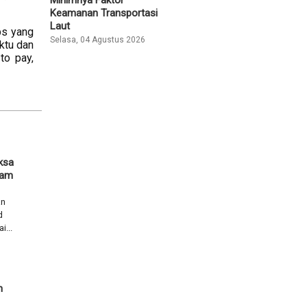
Keamanan Transportasi
Laut
ps yang
Selasa, 04 Agustus 2026
aktu dan
to pay,
ksa
lam
an
d
i...
n