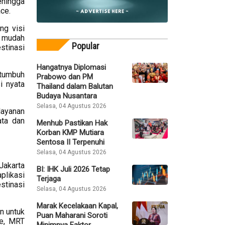
ehingga
ce.
ng visi
n mudah
Popular
stinasi
Hangatnya Diplomasi
 tumbuh
Prabowo dan PM
i nyata
Thailand dalam Balutan
Budaya Nusantara
Selasa, 04 Agustus 2026
layanan
ata dan
Menhub Pastikan Hak
Korban KMP Mutiara
Sentosa II Terpenuhi
Selasa, 04 Agustus 2026
Jakarta
BI: IHK Juli 2026 Tetap
plikasi
Terjaga
stinasi
Selasa, 04 Agustus 2026
Marak Kecelakaan Kapal,
n untuk
Puan Maharani Soroti
ne, MRT
Minimnya Faktor