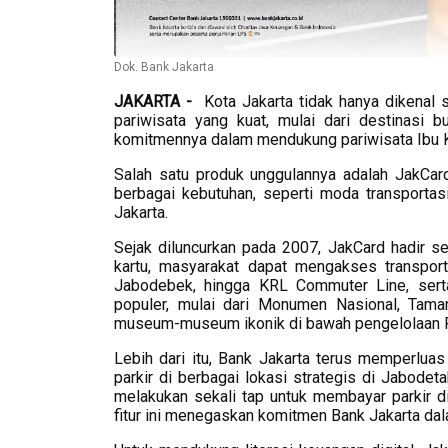
Dok. Bank Jakarta
JAKARTA -
Kota Jakarta tidak hanya dikenal s
pariwisata yang kuat, mulai dari destinasi b
komitmennya dalam mendukung pariwisata Ibu Ko
Salah satu produk unggulannya adalah JakCard
berbagai kebutuhan, seperti moda transportasi
Jakarta.
Sejak diluncurkan pada 2007, JakCard hadir seb
kartu, masyarakat dapat mengakses transporta
Jabodebek, hingga KRL Commuter Line, sert
populer, mulai dari Monumen Nasional, Tam
museum-museum ikonik di bawah pengelolaan 
Lebih dari itu, Bank Jakarta terus memperlua
parkir di berbagai lokasi strategis di Jabode
melakukan sekali tap untuk membayar parkir di 
fitur ini menegaskan komitmen Bank Jakarta dal