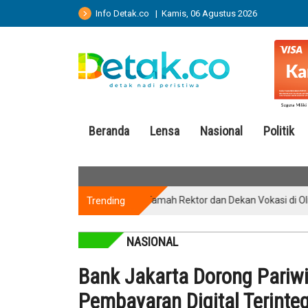
Info Detak.co | Kamis, 06 Agustus 2026
Beranda
Lensa
Nasional
Politik
Trending
Ramah Tamah Rektor dan Dekan Vokasi di Olimpiade 
NASIONAL
Bank Jakarta Dorong Pariwi
Pembayaran Digital Terinteg