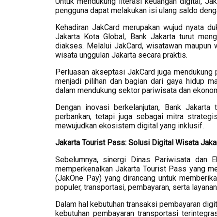
Untuk mendukung literasi keuangan digital, Ja
pengguna dapat melakukan isi ulang saldo denga
Kehadiran JakCard merupakan wujud nyata duk
Jakarta Kota Global, Bank Jakarta turut men
diakses. Melalui JakCard, wisatawan maupun wa
wisata unggulan Jakarta secara praktis.
Perluasan akseptasi JakCard juga mendukung pr
menjadi pilihan dan bagian dari gaya hidup m
dalam mendukung sektor pariwisata dan ekonomi 
Dengan inovasi berkelanjutan, Bank Jakarta
perbankan, tetapi juga sebagai mitra strate
mewujudkan ekosistem digital yang inklusif.
Jakarta Tourist Pass: Solusi Digital Wisata Jaka
Sebelumnya, sinergi Dinas Pariwisata dan E
memperkenalkan Jakarta Tourist Pass yang meru
(JakOne Pay) yang dirancang untuk memberika
populer, transportasi, pembayaran, serta layanan 
Dalam hal kebutuhan transaksi pembayaran digita
kebutuhan pembayaran transportasi terintegras