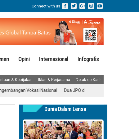
Connect with us
emen
Opini
Internasional
Infografis
ntuan & Kebijakan
Iklan & Kerjasama
Detak.co Karir
ngan Vokasi Nasional
Dua JPO di Rasuna Said Bakal Terhubung
T
Dunia Dalam Lensa