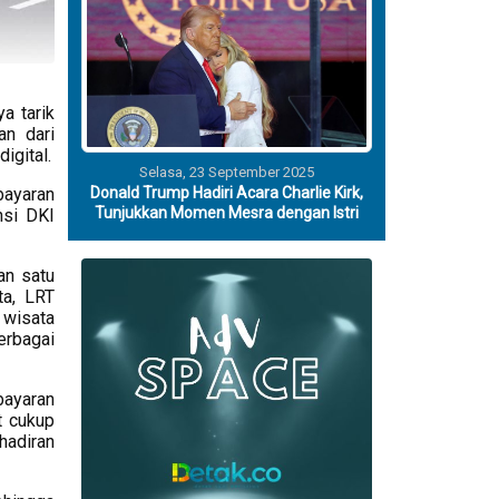
a tarik
an dari
igital.
Selasa, 23 September 2025
Donald Trump Hadiri Acara Charlie Kirk,
bayaran
Tunjukkan Momen Mesra dengan Istri
nsi DKI
an satu
ta, LRT
 wisata
erbagai
bayaran
t cukup
hadiran