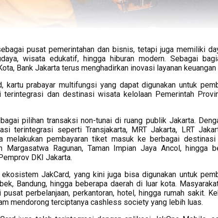
ebagai pusat pemerintahan dan bisnis, tetapi juga memiliki day
udaya, wisata edukatif, hingga hiburan modern. Sebagai bagi
ta, Bank Jakarta terus menghadirkan inovasi layanan keuangan d
, kartu prabayar multifungsi yang dapat digunakan untuk pem
 terintegrasi dan destinasi wisata kelolaan Pemerintah Provi
agai pilihan transaksi non-tunai di ruang publik Jakarta. Deng
si terintegrasi seperti Transjakarta, MRT Jakarta, LRT Jakar
a melakukan pembayaran tiket masuk ke berbagai destinasi
an Margasatwa Ragunan, Taman Impian Jaya Ancol, hingga b
Pemprov DKI Jakarta.
s ekosistem JakCard, yang kini juga bisa digunakan untuk pem
tabek, Bandung, hingga beberapa daerah di luar kota. Masyaraka
pusat perbelanjaan, perkantoran, hotel, hingga rumah sakit. Ke
am mendorong terciptanya cashless society yang lebih luas.