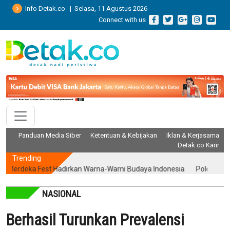
Info Detak.co | Selasa, 11 Agustus 2026
Connect with us
Panduan Media Siber
Ketentuan & Kebijakan
Iklan & Kerjasama
Detak.co Karir
Trending
ka Fest Hadirkan Warna-Warni Budaya Indonesia
Polda Metro Jaya P
NASIONAL
Berhasil Turunkan Prevalensi