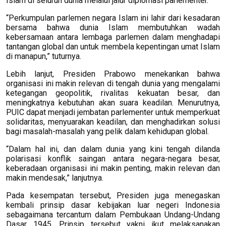
Islam di seluruh dunia melalui jalur diplomasi parlementer.
“Perkumpulan parlemen negara Islam ini lahir dari kesadaran
bersama bahwa dunia Islam membutuhkan wadah
kebersamaan antara lembaga parlemen dalam menghadapi
tantangan global dan untuk membela kepentingan umat Islam
di manapun,” tuturnya.
Lebih lanjut, Presiden Prabowo menekankan bahwa
organisasi ini makin relevan di tengah dunia yang mengalami
ketegangan geopolitik, rivalitas kekuatan besar, dan
meningkatnya kebutuhan akan suara keadilan. Menurutnya,
PUIC dapat menjadi jembatan parlementer untuk memperkuat
solidaritas, menyuarakan keadilan, dan menghadirkan solusi
bagi masalah-masalah yang pelik dalam kehidupan global.
“Dalam hal ini, dan dalam dunia yang kini tengah dilanda
polarisasi konflik saingan antara negara-negara besar,
keberadaan organisasi ini makin penting, makin relevan dan
makin mendesak,” lanjutnya.
Pada kesempatan tersebut, Presiden juga menegaskan
kembali prinsip dasar kebijakan luar negeri Indonesia
sebagaimana tercantum dalam Pembukaan Undang-Undang
Dasar 1945. Prinsip tersebut yakni ikut melaksanakan