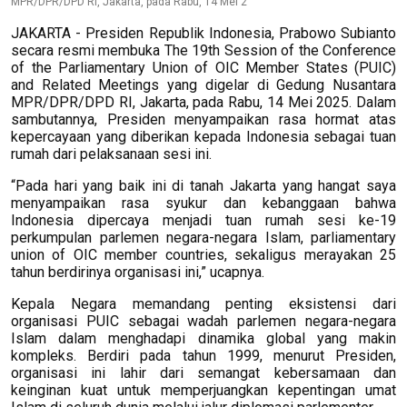
MPR/DPR/DPD RI, Jakarta, pada Rabu, 14 Mei 2
JAKARTA - Presiden Republik Indonesia, Prabowo Subianto
secara resmi membuka The 19th Session of the Conference
of the Parliamentary Union of OIC Member States (PUIC)
and Related Meetings yang digelar di Gedung Nusantara
MPR/DPR/DPD RI, Jakarta, pada Rabu, 14 Mei 2025. Dalam
sambutannya, Presiden menyampaikan rasa hormat atas
kepercayaan yang diberikan kepada Indonesia sebagai tuan
rumah dari pelaksanaan sesi ini.
“Pada hari yang baik ini di tanah Jakarta yang hangat saya
menyampaikan rasa syukur dan kebanggaan bahwa
Indonesia dipercaya menjadi tuan rumah sesi ke-19
perkumpulan parlemen negara-negara Islam, parliamentary
union of OIC member countries, sekaligus merayakan 25
tahun berdirinya organisasi ini,” ucapnya.
Kepala Negara memandang penting eksistensi dari
organisasi PUIC sebagai wadah parlemen negara-negara
Islam dalam menghadapi dinamika global yang makin
kompleks. Berdiri pada tahun 1999, menurut Presiden,
organisasi ini lahir dari semangat kebersamaan dan
keinginan kuat untuk memperjuangkan kepentingan umat