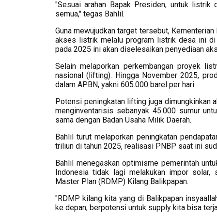
"Sesuai arahan Bapak Presiden, untuk listrik
semua," tegas Bahlil.
Guna mewujudkan target tersebut, Kementeria
akses listrik melalu program listrik desa ini 
pada 2025 ini akan diselesaikan penyediaan akse
Selain melaporkan perkembangan proyek listr
nasional (lifting). Hingga November 2025, pro
dalam APBN, yakni 605.000 barel per hari.
Potensi peningkatan lifting juga dimungkinkan a
menginventarisis sebanyak 45.000 sumur untu
sama dengan Badan Usaha Milik Daerah.
Bahlil turut melaporkan peningkatan pendapata
triliun di tahun 2025, realisasi PNBP saat ini s
Bahlil menegaskan optimisme pemerintah untu
Indonesia tidak lagi melakukan impor solar,
Master Plan (RDMP) Kilang Balikpapan.
"RDMP kilang kita yang di Balikpapan insyaalla
ke depan, berpotensi untuk supply kita bisa terjad