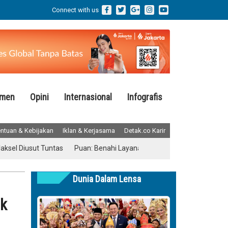
Connect with us
emen
Opini
Internasional
Infografis
ntuan & Kebijakan
Iklan & Kerjasama
Detak.co Karir
iusut Tuntas
Puan: Benahi Layanan Kesehatan Tanpa Menghilangkan
Dunia Dalam Lensa
ik