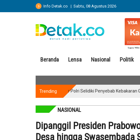
Info Detak.co | Sabtu, 08 Agustus 2026
Beranda
Lensa
Nasional
Politik
Trending
Puslabfor Polri Selidiki Penyebab Kebakaran Gedung
NASIONAL
Dipanggil Presiden Prabowo,
Desa hingga Swasembada S