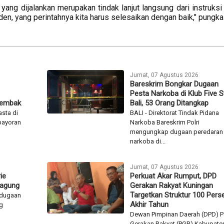
ang dijalankan merupakan tindak lanjut langsung dari instruksi
den, yang perintahnya kita harus selesaikan dengan baik," pungk
Jumat, 07 Agustus 2026
Bareskrim Bongkar Dugaan
Pesta Narkoba di Klub Five S
nembak
Bali, 53 Orang Ditangkap
sta di
BALI - Direktorat Tindak Pidana
bayoran
Narkoba Bareskrim Polri
mengungkap dugaan peredaran
narkoba di...
Jumat, 07 Agustus 2026
ie
Perkuat Akar Rumput, DPD
jagung
Gerakan Rakyat Kuningan
Targetkan Struktur 100 Pers
 dugaan
Akhir Tahun
g
Dewan Pimpinan Daerah (DPD) Pa
Gerakan Rakyat (PGR) Kabupate