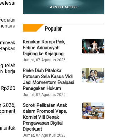
selesai
yediaan
mentara
Popular
Kenakan Rompi Pink,
 minyak
Febrie Adriansyah
etapkan
Digiring ke Kejagung
Jumat, 07 Agustus 2026
g telah
Rieke Diah Pitaloka:
n kerja
Putusan Sela Kasus Vidi
Jadi Momentum Evaluasi
r Rp260
Penegakan Hukum
Jumat, 07 Agustus 2026
n 2026,
Soroti Pelibatan Anak
lopment
dalam Promosi Vape,
Komisi VIII Desak
Pengawasan Digital
i untuk
Diperkuat
Jumat, 07 Agustus 2026