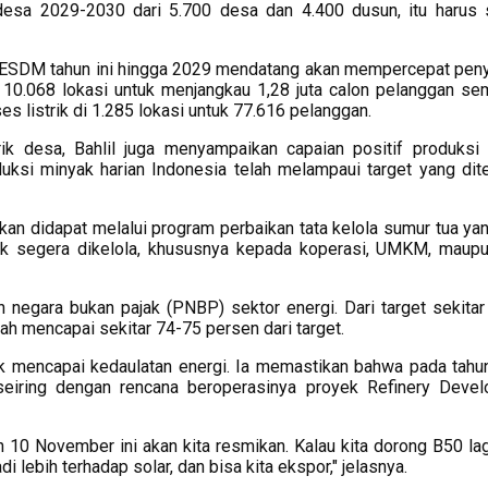
 desa 2029-2030 dari 5.700 desa dan 4.400 dusun, itu harus 
n ESDM tahun ini hingga 2029 mendatang akan mempercepat pen
di 10.068 lokasi untuk menjangkau 1,28 juta calon pelanggan se
s listrik di 1.285 lokasi untuk 77.616 pelanggan.
ik desa, Bahlil juga menyampaikan capaian positif produksi
duksi minyak harian Indonesia telah melampaui target yang dit
kan didapat melalui program perbaikan tata kelola sumur tua yan
k segera dikelola, khususnya kepada koperasi, UMKM, maupu
n negara bukan pajak (PNBP) sektor energi. Dari target sekita
udah mencapai sekitar 74-75 persen dari target.
k mencapai kedaulatan energi. Ia memastikan bahwa pada tahu
 seiring dengan rencana beroperasinya proyek Refinery Deve
h 10 November ini akan kita resmikan. Kalau kita dorong B50 lag
i lebih terhadap solar, dan bisa kita ekspor," jelasnya.