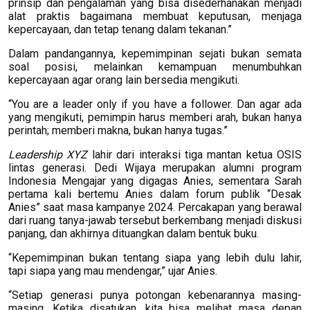
prinsip dan pengalaman yang bisa disederhanakan menjadi
alat praktis bagaimana membuat keputusan, menjaga
kepercayaan, dan tetap tenang dalam tekanan.”
Dalam pandangannya, kepemimpinan sejati bukan semata
soal posisi, melainkan kemampuan menumbuhkan
kepercayaan agar orang lain bersedia mengikuti.
“You are a leader only if you have a follower. Dan agar ada
yang mengikuti, pemimpin harus memberi arah, bukan hanya
perintah; memberi makna, bukan hanya tugas.”
Leadership XYZ
lahir dari interaksi tiga mantan ketua OSIS
lintas generasi. Dedi Wijaya merupakan alumni program
Indonesia Mengajar yang digagas Anies, sementara Sarah
pertama kali bertemu Anies dalam forum publik “Desak
Anies” saat masa kampanye 2024. Percakapan yang berawal
dari ruang tanya-jawab tersebut berkembang menjadi diskusi
panjang, dan akhirnya dituangkan dalam bentuk buku.
“Kepemimpinan bukan tentang siapa yang lebih dulu lahir,
tapi siapa yang mau mendengar,” ujar Anies.
“Setiap generasi punya potongan kebenarannya masing-
masing. Ketika disatukan, kita bisa melihat masa depan