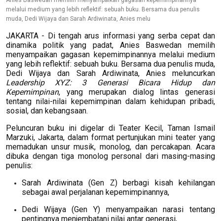
Anies Baswedan memilih menyampaikan gagasan kepemimpinannya
melalui medium yang lebih reflektif: sebuah buku. Bersama dua penulis
muda, Dedi Wijaya dan Sarah Ardiwinata, Anies melu
JAKARTA - Di tengah arus informasi yang serba cepat dan
dinamika politik yang padat, Anies Baswedan memilih
menyampaikan gagasan kepemimpinannya melalui medium
yang lebih reflektif: sebuah buku. Bersama dua penulis muda,
Dedi Wijaya dan Sarah Ardiwinata, Anies meluncurkan
Leadership XYZ: 3 Generasi Bicara Hidup dan
Kepemimpinan
, yang merupakan dialog lintas generasi
tentang nilai-nilai kepemimpinan dalam kehidupan pribadi,
sosial, dan kebangsaan.
Peluncuran buku ini digelar di Teater Kecil, Taman Ismail
Marzuki, Jakarta, dalam format pertunjukan mini teater yang
memadukan unsur musik, monolog, dan percakapan. Acara
dibuka dengan tiga monolog personal dari masing-masing
penulis:
Sarah Ardiwinata (Gen Z) berbagi kisah kehilangan
sebagai awal perjalanan kepemimpinannya,
Dedi Wijaya (Gen Y) menyampaikan narasi tentang
pentingnya menjembatani nilai antar generasi,