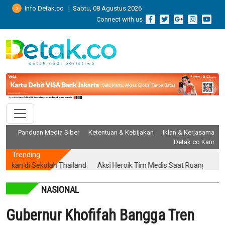
Info Detak.co | Sabtu, 08 Agustus 2026
Connect with us
Panduan Media Siber
Ketentuan & Kebijakan
Iklan & Kerjasama
Detak.co Karir
Trending
di Sekolah Thailand
Aksi Heroik Tim Medis Saat Ruang Operasi Di
NASIONAL
Gubernur Khofifah Bangga Tren