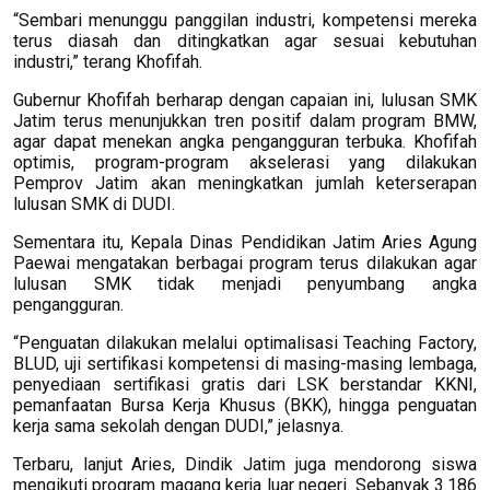
“Sembari menunggu panggilan industri, kompetensi mereka
terus diasah dan ditingkatkan agar sesuai kebutuhan
industri,” terang Khofifah.
Gubernur Khofifah berharap dengan capaian ini, lulusan SMK
Jatim terus menunjukkan tren positif dalam program BMW,
agar dapat menekan angka pengangguran terbuka. Khofifah
optimis, program-program akselerasi yang dilakukan
Pemprov Jatim akan meningkatkan jumlah keterserapan
lulusan SMK di DUDI.
Sementara itu, Kepala Dinas Pendidikan Jatim Aries Agung
Paewai mengatakan berbagai program terus dilakukan agar
lulusan SMK tidak menjadi penyumbang angka
pengangguran.
“Penguatan dilakukan melalui optimalisasi Teaching Factory,
BLUD, uji sertifikasi kompetensi di masing-masing lembaga,
penyediaan sertifikasi gratis dari LSK berstandar KKNI,
pemanfaatan Bursa Kerja Khusus (BKK), hingga penguatan
kerja sama sekolah dengan DUDI,” jelasnya.
Terbaru, lanjut Aries, Dindik Jatim juga mendorong siswa
mengikuti program magang kerja luar negeri. Sebanyak 3.186