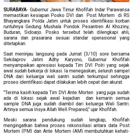
SURABAYA
- Gubernur Jawa Timur Khofifah Indar Parawansa
memastikan kesiapan Posko DVI dan Post Mortem di RS
Bhayangkara Polda Jatim untuk proses identifikasi korban
runtuhnya Gedung Mushala Pondok Pesantren Al Khoziny,
Buduran, Sidoarjo. Posko tersebut telah dilengkapi ahli,
sarana dan prasarana sesuai standar operasional yang
ditetapkan.
Saat meninjau langsung pada Jumat (3/10) sore bersama
Sekdaprov Jatim Adhy Karyono, Gubernur Khofifah
menyampaikan apresiasi kepada Tim DVI Polri yang sejak
awal sudah bekerja di lokasi. Ia menegaskan, seluruh sampel
DNA dari keluarga wali santri sudah terkumpul sehingga
proses identifikasi dapat dilakukan lebih cepat dan akurat.
"Terima kasih kepada Tim DVI Ante Morten yang juga sudah
ada di lokasi sejak awal kejadian dan kemarin semua
sample DNA juga sudah diambil dari keluarga Wali Santri.
Artinya semua Insya Allah Well Prepared," ujar Khofifah.
Meski sarana pendukung sudah lengkap, Khofifah
mengingatkan bahwa proses rekonsiliasi antara data Post
Mortem (PM) dan Ante Mortem (AM) membutuhkan kehati-