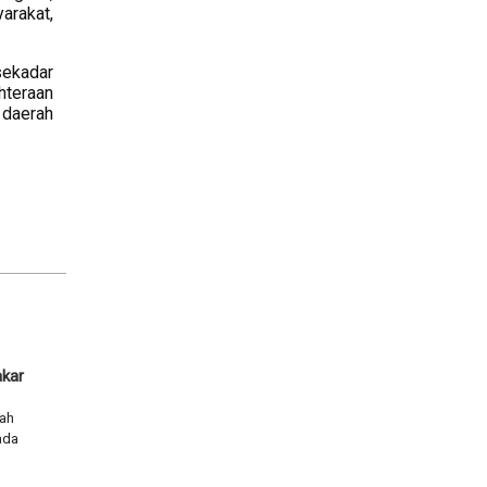
arakat,
sekadar
hteraan
 daerah
akar
ah
ada