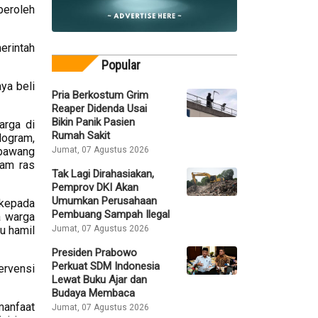
peroleh
erintah
Popular
ya beli
Pria Berkostum Grim
Reaper Didenda Usai
Bikin Panik Pasien
arga di
Rumah Sakit
logram,
Jumat, 07 Agustus 2026
 bawang
yam ras
Tak Lagi Dirahasiakan,
Pemprov DKI Akan
Umumkan Perusahaan
kepada
Pembuang Sampah Ilegal
a warga
Jumat, 07 Agustus 2026
u hamil
Presiden Prabowo
Perkuat SDM Indonesia
ervensi
Lewat Buku Ajar dan
Budaya Membaca
manfaat
Jumat, 07 Agustus 2026