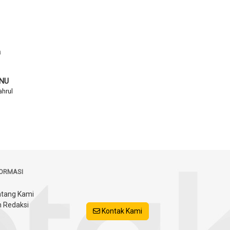
a
 NU
hrul
FORMASI
tang Kami
 Redaksi
Kontak Kami