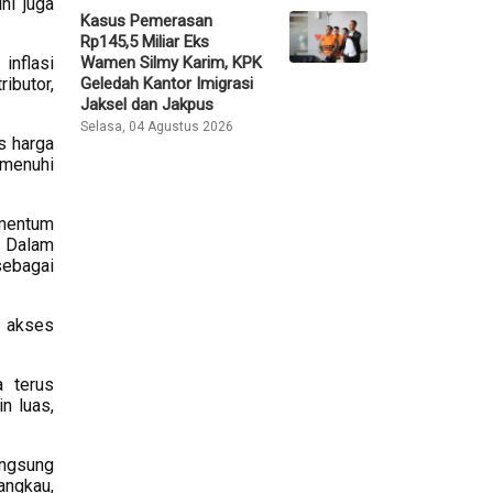
ni juga
Kasus Pemerasan
Rp145,5 Miliar Eks
Wamen Silmy Karim, KPK
inflasi
Geledah Kantor Imigrasi
ributor,
Jaksel dan Jakpus
Selasa, 04 Agustus 2026
as harga
emenuhi
omentum
. Dalam
sebagai
s akses
a terus
n luas,
angsung
angkau,