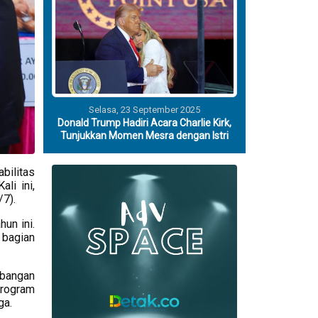
Selasa, 23 September 2025
Donald Trump Hadiri Acara Charlie Kirk,
Tunjukkan Momen Mesra dengan Istri
bilitas
li ini,
7).
un ini.
 bagian
mbangan
program
ga.