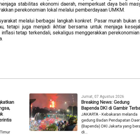
 menjaga stabilitas ekonomi daerah, memperkuat daya beli masy
erakkan perekonomian lokal melalui pemberdayaan UMKM.
yarakat melalui berbagai langkah konkret. Pasar murah bukan 
u, tetapi juga menjadi ikhtiar bersama untuk menjaga keseja
inflasi tetap terkendali, sekaligus menggerakkan perekonomian
a.
Jumat, 07 Agustus 2026
gkatkan
Breaking News: Gedung
ngsa,
Bapenda DKI di Gambir Terb
uk
JAKARTA - Kebakaran melanda
rintis
gedung Badan Pendapatan Daer
(Bapenda) DKI Jakarta yang ber
Timur
di...