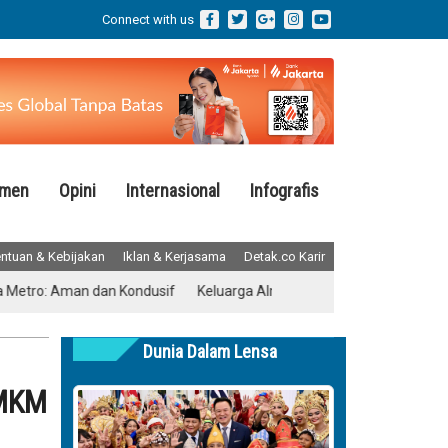
Connect with us
emen
Opini
Internasional
Infografis
ntuan & Kebijakan
Iklan & Kerjasama
Detak.co Karir
Aman dan Kondusif
Keluarga Almarhum Yurizal Akhirnya Buka Suara 
Dunia Dalam Lensa
UMKM