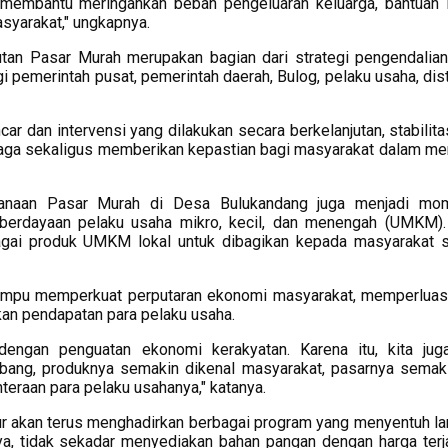
n membantu meringankan beban pengeluaran keluarga, bantuan i
yarakat," ungkapnya.
utan Pasar Murah merupakan bagian dari strategi pengendalian 
i pemerintah pusat, pemerintah daerah, Bulog, pelaku usaha, dist
car dan intervensi yang dilakukan secara berkelanjutan, stabilit
rjaga sekaligus memberikan kepastian bagi masyarakat dalam m
aksanaan Pasar Murah di Desa Bulukandang juga menjadi m
berdayaan pelaku usaha mikro, kecil, dan menengah (UMKM)
agai produk UMKM lokal untuk dibagikan kepada masyarakat 
 mampu memperkuat perputaran ekonomi masyarakat, memperlua
an pendapatan para pelaku usaha.
g dengan penguatan ekonomi kerakyatan. Karena itu, kita jug
ng, produknya semakin dikenal masyarakat, pasarnya semaki
eraan para pelaku usahanya," katanya.
r akan terus menghadirkan berbagai program yang menyentuh l
a, tidak sekadar menyediakan bahan pangan dengan harga terj