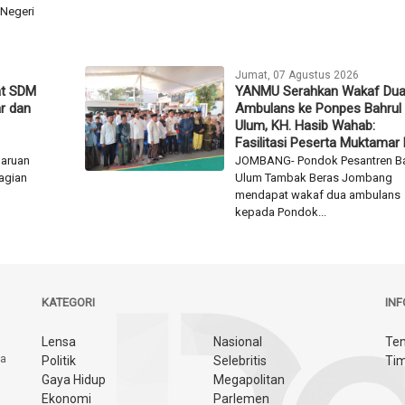
Negeri
Jumat, 07 Agustus 2026
at SDM
YANMU Serahkan Wakaf Du
r dan
Ambulans ke Ponpes Bahrul
Ulum, KH. Hasib Wahab:
Fasilitasi Peserta Muktamar
aruan
JOMBANG- Pondok Pesantren Ba
bagian
Ulum Tambak Beras Jombang
mendapat wakaf dua ambulans
kepada Pondok...
KATEGORI
IN
Lensa
Nasional
Ten
ya
Politik
Selebritis
Tim
Gaya Hidup
Megapolitan
Ekonomi
Parlemen