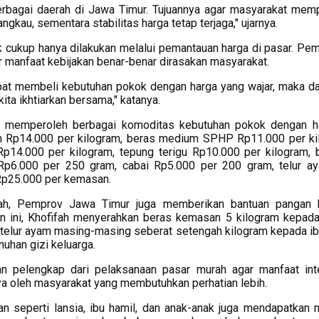
 berbagai daerah di Jawa Timur. Tujuannya agar masyarakat mem
gkau, sementara stabilitas harga tetap terjaga," ujarnya.
k cukup hanya dilakukan melalui pemantauan harga di pasar. Pem
ar manfaat kebijakan benar-benar dirasakan masyarakat.
pat membeli kebutuhan pokok dengan harga yang wajar, maka da
kita ikhtiarkan bersama," katanya.
at memperoleh berbagai komoditas kebutuhan pokok dengan h
um Rp14.000 per kilogram, beras medium SPHP Rp11.000 per ki
 Rp14.000 per kilogram, tepung terigu Rp10.000 per kilogram,
p6.000 per 250 gram, cabai Rp5.000 per 200 gram, telur a
Rp25.000 per kemasan.
ah, Pemprov Jawa Timur juga memberikan bantuan pangan 
 ini, Khofifah menyerahkan beras kemasan 5 kilogram kepad
et telur ayam masing-masing seberat setengah kilogram kepada ib
han gizi keluarga.
n pelengkap dari pelaksanaan pasar murah agar manfaat int
ya oleh masyarakat yang membutuhkan perhatian lebih.
 seperti lansia, ibu hamil, dan anak-anak juga mendapatkan 