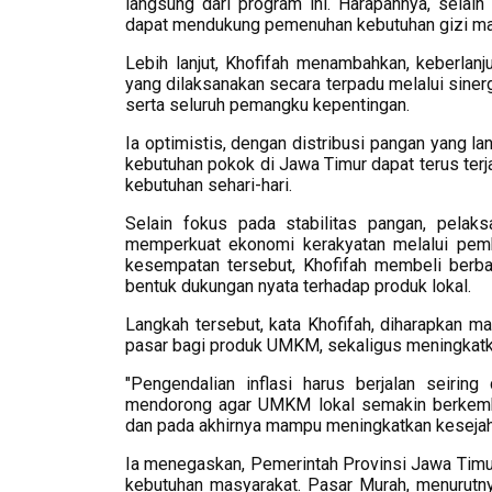
langsung dari program ini. Harapannya, selai
dapat mendukung pemenuhan kebutuhan gizi mas
Lebih lanjut, Khofifah menambahkan, keberlanj
yang dilaksanakan secara terpadu melalui sinerg
serta seluruh pemangku kepentingan.
Ia optimistis, dengan distribusi pangan yang lan
kebutuhan pokok di Jawa Timur dapat terus te
kebutuhan sehari-hari.
Selain fokus pada stabilitas pangan, pel
memperkuat ekonomi kerakyatan melalui pem
kesempatan tersebut, Khofifah membeli berb
bentuk dukungan nyata terhadap produk lokal.
Langkah tersebut, kata Khofifah, diharapkan
pasar bagi produk UMKM, sekaligus meningkatk
"Pengendalian inflasi harus berjalan seirin
mendorong agar UMKM lokal semakin berkemba
dan pada akhirnya mampu meningkatkan kesejaht
Ia menegaskan, Pemerintah Provinsi Jawa Timu
kebutuhan masyarakat. Pasar Murah, menurutny