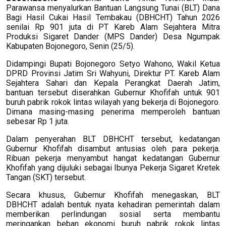
Parawansa menyalurkan Bantuan Langsung Tunai (BLT) Dana
Bagi Hasil Cukai Hasil Tembakau (DBHCHT) Tahun 2026
senilai Rp 901 juta di PT Kareb Alam Sejahtera Mitra
Produksi Sigaret Dander (MPS Dander) Desa Ngumpak
Kabupaten Bojonegoro, Senin (25/5).
Didampingi Bupati Bojonegoro Setyo Wahono, Wakil Ketua
DPRD Provinsi Jatim Sri Wahyuni, Direktur PT. Kareb Alam
Sejahtera Sahari dan Kepala Perangkat Daerah Jatim,
bantuan tersebut diserahkan Gubernur Khofifah untuk 901
buruh pabrik rokok lintas wilayah yang bekerja di Bojonegoro.
Dimana masing-masing penerima memperoleh bantuan
sebesar Rp 1 juta.
Dalam penyerahan BLT DBHCHT tersebut, kedatangan
Gubernur Khofifah disambut antusias oleh para pekerja.
Ribuan pekerja menyambut hangat kedatangan Gubernur
Khofifah yang dijuluki sebagai Ibunya Pekerja Sigaret Kretek
Tangan (SKT) tersebut.
Secara khusus, Gubernur Khofifah menegaskan, BLT
DBHCHT adalah bentuk nyata kehadiran pemerintah dalam
memberikan perlindungan sosial serta membantu
meringankan beban ekonomi buruh pabrik rokok lintas