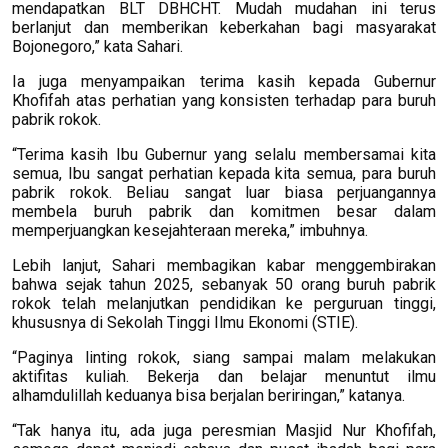
mendapatkan BLT DBHCHT. Mudah mudahan ini terus
berlanjut dan memberikan keberkahan bagi masyarakat
Bojonegoro,” kata Sahari.
Ia juga menyampaikan terima kasih kepada Gubernur
Khofifah atas perhatian yang konsisten terhadap para buruh
pabrik rokok.
“Terima kasih Ibu Gubernur yang selalu membersamai kita
semua, Ibu sangat perhatian kepada kita semua, para buruh
pabrik rokok. Beliau sangat luar biasa perjuangannya
membela buruh pabrik dan komitmen besar dalam
memperjuangkan kesejahteraan mereka,” imbuhnya.
Lebih lanjut, Sahari membagikan kabar menggembirakan
bahwa sejak tahun 2025, sebanyak 50 orang buruh pabrik
rokok telah melanjutkan pendidikan ke perguruan tinggi,
khususnya di Sekolah Tinggi Ilmu Ekonomi (STIE).
“Paginya linting rokok, siang sampai malam melakukan
aktifitas kuliah. Bekerja dan belajar menuntut ilmu
alhamdulillah keduanya bisa berjalan beriringan,” katanya.
“Tak hanya itu, ada juga peresmian Masjid Nur Khofifah,