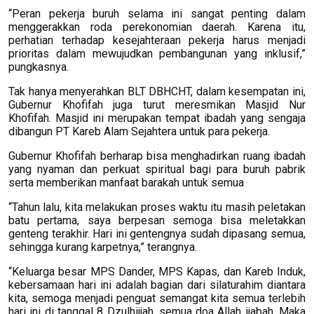
“Peran pekerja buruh selama ini sangat penting dalam
menggerakkan roda perekonomian daerah. Karena itu,
perhatian terhadap kesejahteraan pekerja harus menjadi
prioritas dalam mewujudkan pembangunan yang inklusif,”
pungkasnya.
Tak hanya menyerahkan BLT DBHCHT, dalam kesempatan ini,
Gubernur Khofifah juga turut meresmikan Masjid Nur
Khofifah. Masjid ini merupakan tempat ibadah yang sengaja
dibangun PT Kareb Alam Sejahtera untuk para pekerja.
Gubernur Khofifah berharap bisa menghadirkan ruang ibadah
yang nyaman dan perkuat spiritual bagi para buruh pabrik
serta memberikan manfaat barakah untuk semua
“Tahun lalu, kita melakukan proses waktu itu masih peletakan
batu pertama, saya berpesan semoga bisa meletakkan
genteng terakhir. Hari ini gentengnya sudah dipasang semua,
sehingga kurang karpetnya,” terangnya.
“Keluarga besar MPS Dander, MPS Kapas, dan Kareb Induk,
kebersamaan hari ini adalah bagian dari silaturahim diantara
kita, semoga menjadi penguat semangat kita semua terlebih
hari ini di tanggal 8 Dzulhijjah, semua doa Allah ijabah. Maka