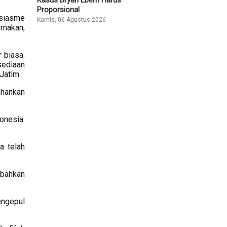
Proporsional
usiasme
Kamis, 06 Agustus 2026
rnakan,
 biasa.
sediaan
Jatim.
ahankan
onesia.
a telah
 bahkan
engepul