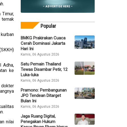
h.
 Timur,
 ternak
Popular
 kurban
BMKG Prakirakan Cuaca
Cerah Dominasi Jakarta
Hari Ini
 (SKKH)
Kamis, 06 Agustus 2026
Satu Pemain Thailand
l Adha,
Tewas Disambar Petir, 12
atan ke
Luka-luka
Kamis, 06 Agustus 2026
i dokter
Pramono: Pembangunan
rangnya
JPO Tendean Ditarget
Bulan Ini
ualitas
Kamis, 06 Agustus 2026
n.
Jaga Ruang Digital,
Penegakan Hukum
n nilai
Kasus Bryan Ebem Harus