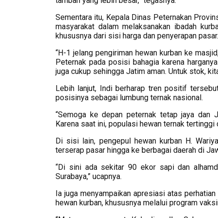
tambah yang lebih besar,” tegasnya.
Sementara itu, Kepala Dinas Peternakan Provin
masyarakat dalam melaksanakan ibadah kurban
khususnya dari sisi harga dan penyerapan pasar
“H-1 jelang pengiriman hewan kurban ke masjid
Peternak pada posisi bahagia karena harganya 
juga cukup sehingga Jatim aman. Untuk stok, kita
Lebih lanjut, Indi berharap tren positif ters
posisinya sebagai lumbung ternak nasional.
“Semoga ke depan peternak tetap jaya dan J
Karena saat ini, populasi hewan ternak tertinggi
Di sisi lain, pengepul hewan kurban H. Wariy
terserap pasar hingga ke berbagai daerah di Ja
“Di sini ada sekitar 90 ekor sapi dan alhamd
Surabaya,” ucapnya.
Ia juga menyampaikan apresiasi atas perhatian
hewan kurban, khususnya melalui program vaksi