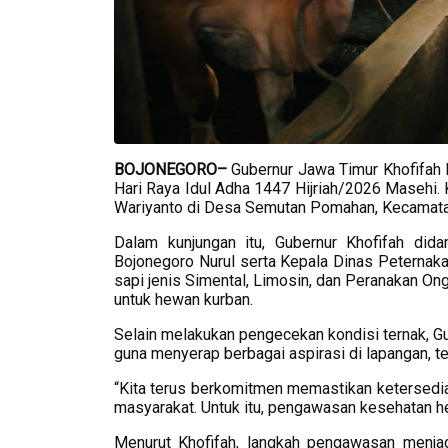
BOJONEGORO–
Gubernur Jawa Timur Khofifah
Hari Raya Idul Adha 1447 Hijriah/2026 Masehi. K
Wariyanto di Desa Semutan Pomahan, Kecamatan
Dalam kunjungan itu, Gubernur Khofifah di
Bojonegoro Nurul serta Kepala Dinas Peternaka
sapi jenis Simental, Limosin, dan Peranakan Ong
untuk hewan kurban.
Selain melakukan pengecekan kondisi ternak, G
guna menyerap berbagai aspirasi di lapangan, t
“Kita terus berkomitmen memastikan ketersedi
masyarakat. Untuk itu, pengawasan kesehatan hewa
Menurut Khofifah, langkah pengawasan menjad