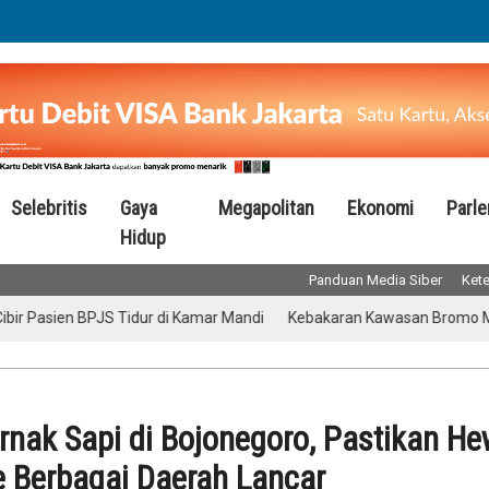
Selebritis
Gaya
Megapolitan
Ekonomi
Parl
Hidup
Panduan Media Siber
Kete
n BPJS Tidur di Kamar Mandi
Kebakaran Kawasan Bromo Meluas, Are
ernak Sapi di Bojonegoro, Pastikan H
e Berbagai Daerah Lancar