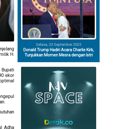
Selasa, 23 September 2025
njelang
Donald Trump Hadiri Acara Charlie Kirk,
milik H.
Tunjukkan Momen Mesra dengan Istri
 Bupati
90 ekor
optimal
engepul
an.
butuhan
ul Adha