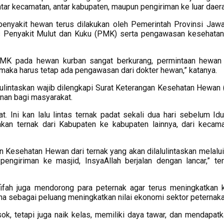
ntar kecamatan, antar kabupaten, maupun pengiriman ke luar daera
penyakit hewan terus dilakukan oleh Pemerintah Provinsi Jawa
is Penyakit Mulut dan Kuku (PMK) serta pengawasan kesehatan
 PMK pada hewan kurban sangat berkurang, permintaan hewan
maka harus tetap ada pengawasan dari dokter hewan,” katanya.
lulintaskan wajib dilengkapi Surat Keterangan Kesehatan Hewan
nan bagi masyarakat.
at. Ini kan lalu lintas ternak padat sekali dua hari sebelum Idu
an ternak dari Kabupaten ke kabupaten lainnya, dari kecam
gan Kesehatan Hewan dari ternak yang akan dilalulintaskan melalu
giriman ke masjid, InsyaAllah berjalan dengan lancar,” te
ifah juga mendorong para peternak agar terus meningkatkan k
 sebagai peluang meningkatkan nilai ekonomi sektor peternaka
ok, tetapi juga naik kelas, memiliki daya tawar, dan mendapatka