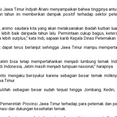
si Jawa Timur Indyah Ariani menyampaikan bahwa tingginya ant
 tahun ini memberikan dampak positif terhadap sektor pete
.
, animo saudara kita yang akan melaksanakan ibadah kurban luar
lebih baik daripada tahun lalu. Permintaan cukup bagus, keter
 lebih surplus,” kata Indi, sapaan karib Kepala Dinas Peternakan 
ebut dapat terus berlanjut sehingga Jawa Timur mampu mempert
atim bisa tetap mempertahankan menjadi lumbung ternak Ind
 di Indonesia, Jatim masih menjadi tumpuan nasional,” harapnya.
anto mengaku bersyukur karena sebagian besar ternak milikny
wa Timur.
ulillah sebagian besar sudah terjual hingga Jombang, Kediri,
 Pemerintah Provinsi Jawa Timur terhadap para peternak dan p
nasi dan dukungan kesehatan ternak.