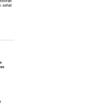
hofifah
i sehat
s
tas
p