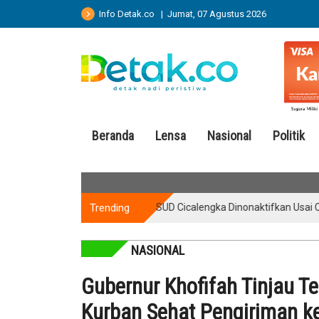
Info Detak.co | Jumat, 07 Agustus 2026
Beranda
Lensa
Nasional
Politik
Trending
Perawat RSUD Cicalengka Dinonaktifkan Usai Cibir Pasie
NASIONAL
Gubernur Khofifah Tinjau T
Kurban Sehat Pengiriman k