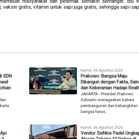
 membuat masyarakat dan peternak semakin semangat. Ibu K
vaksin gratis, vitamin untuk sapi juga gratis, sehingga sapi-sap
Kamis, 06 Agustus 2026
di SDN
Prabowo: Bangsa Maju
asil
Dibangun dengan Fakta, Sain
orban
dan Keberanian Hadapi Reali
JAKARTA - Presiden Prabowo
dan
Subianto menegaskan bahwa
karta
pembangunan dan kebangkitan
bangsa harus...
Kamis, 06 Agustus 2026
 Api
Vendor SixNine Padel Ungka