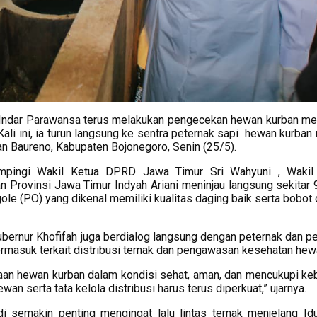
 Indar Parawansa terus melakukan pengecekan hewan kurban me
ali ini, ia turun langsung ke sentra peternak sapi hewan kurban 
 Baureno, Kabupaten Bojonegoro, Senin (25/5).
dampingi Wakil Ketua DPRD Jawa Timur Sri Wahyuni , Wakil
n Provinsi Jawa Timur Indyah Ariani meninjau langsung sekitar 
ole (PO) yang dikenal memiliki kualitas daging baik serta bobot 
ubernur Khofifah juga berdialog langsung dengan peternak dan p
ermasuk terkait distribusi ternak dan pengawasan kesehatan hew
aan hewan kurban dalam kondisi sehat, aman, dan mencukupi ke
n serta tata kelola distribusi harus terus diperkuat,” ujarnya.
i semakin penting mengingat lalu lintas ternak menjelang Id