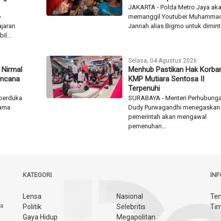
JAKARTA - Polda Metro Jaya ak
o
memanggil Youtuber Muhamma
ajaran
Jannah alias Bigmo untuk diminta
l...
Selasa, 04 Agustus 2026
 Nirmal
Menhub Pastikan Hak Korba
encana
KMP Mutiara Sentosa II
Terpenuhi
berduka
SURABAYA - Menteri Perhubung
nama
Dudy Purwagandhi menegaskan
pemerintah akan mengawal
pemenuhan...
KATEGORI
IN
Lensa
Nasional
Ten
ya
Politik
Selebritis
Tim
Gaya Hidup
Megapolitan