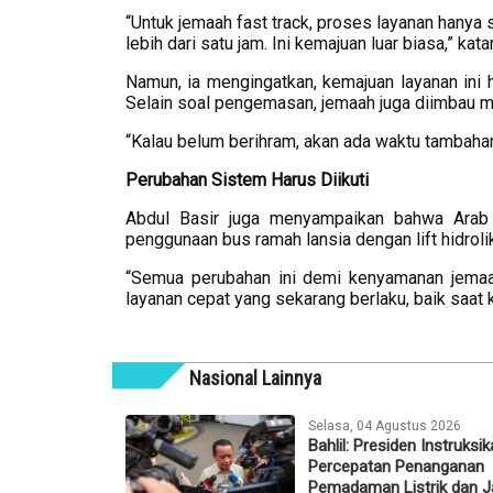
“Untuk jemaah fast track, proses layanan hanya 
lebih dari satu jam. Ini kemajuan luar biasa,” kata
Namun, ia mengingatkan, kemajuan layanan ini ha
Selain soal pengemasan, jemaah juga diimbau m
“Kalau belum berihram, akan ada waktu tambahan 
Perubahan
Sistem
Harus
Diikuti
Abdul Basir juga menyampaikan bahwa Arab 
penggunaan bus ramah lansia dengan lift hidroli
“Semua perubahan ini demi kenyamanan jemaah
layanan cepat yang sekarang berlaku, baik saat
Nasional Lainnya
Selasa, 04 Agustus 2026
Bahlil: Presiden Instruksi
Percepatan Penanganan
Pemadaman Listrik dan 