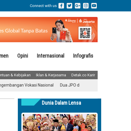
Connect with us
emen
Opini
Internasional
Infografis
ntuan & Kebijakan
Iklan & Kerjasama
Detak.co Karir
angan Vokasi Nasional
Dua JPO di Rasuna Said Bakal Terhubung
Dunia Dalam Lensa