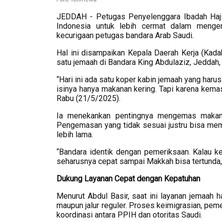
JEDDAH - Petugas Penyelenggara Ibadah Haj
Indonesia untuk lebih cermat dalam menge
kecurigaan petugas bandara Arab Saudi.
Hal ini disampaikan Kepala Daerah Kerja (Kada
satu jemaah di Bandara King Abdulaziz, Jeddah,
“Hari ini ada satu koper kabin jemaah yang haru
isinya hanya makanan kering. Tapi karena kemasa
Rabu (21/5/2025).
Ia menekankan pentingnya mengemas makanan
Pengemasan yang tidak sesuai justru bisa me
lebih lama.
“Bandara identik dengan pemeriksaan. Kalau k
seharusnya cepat sampai Makkah bisa tertunda,
Dukung
Layanan
Cepat
dengan
Kepatuhan
Menurut Abdul Basir, saat ini layanan jemaah ha
maupun jalur reguler. Proses keimigrasian, pem
koordinasi antara PPIH dan otoritas Saudi.