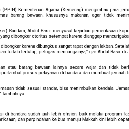
i (PPIH) Kementerian Agama (Kemenag) mengimbau para jema
mas barang bawaan, khususnya makanan, agar tidak menim
ker) Bandara, Abdul Basir, menyusul kejadian pemeriksaan kope
 yang dibongkar otoritas setempat karena dianggap mencurigaka
s dibongkar karena dibungkus sangat rapat dengan lakban. Setelah
n terlalu tertutup, petugas mencurigainya,” ujar Abdul Basir di 
 atau barang bawaan lainnya secara wajar dan tidak berl
mperlambat proses pelayanan di bandara dan membuat jemaah t
emasan tidak sesuai standar, bisa menimbulkan kendala. Jema
” tambahnya.
ji di bandara sudah jauh lebih efisien, baik melalui program fas
eriksaan, dan perpindahan ke bus menuju Makkah kini lebih cepat