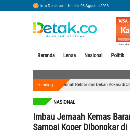
Info Detak.co | Kamis, 06 Agustus 2026
Beranda
Lensa
Nasional
Politik
Trending
Ramah Tamah Rektor dan Dekan Vokasi di Olimpiade 
NASIONAL
Imbau Jemaah Kemas Baran
Sampai Koper Dibongkar di