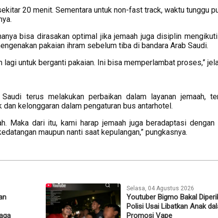
sekitar 20 menit. Sementara untuk non-fast track, waktu tunggu p
nya.
nya bisa dirasakan optimal jika jemaah juga disiplin mengikuti 
engenakan pakaian ihram sebelum tiba di bandara Arab Saudi.
lagi untuk berganti pakaian. Ini bisa memperlambat proses,” jel
Saudi terus melakukan perbaikan dalam layanan jemaah, t
k dan kelonggaran dalam pengaturan bus antarhotel.
. Maka dari itu, kami harap jemaah juga beradaptasi dengan
 kedatangan maupun nanti saat kepulangan,” pungkasnya.
Selasa, 04 Agustus 2026
kan
Youtuber Bigmo Bakal Diperi
Polisi Usai Libatkan Anak da
Jaga
Promosi Vape