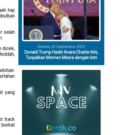
ah haji
bulkan
r salah
n.
Selasa, 23 September 2025
 dicek,
Donald Trump Hadiri Acara Charlie Kirk,
Jeddah,
Tunjukkan Momen Mesra dengan Istri
ebihan.
ertahan
ah yang
t track
 berkat