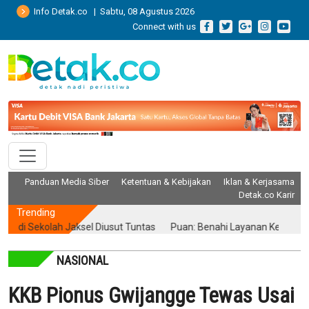
Info Detak.co | Sabtu, 08 Agustus 2026
Connect with us
Panduan Media Siber
Ketentuan & Kebijakan
Iklan & Kerjasama
Detak.co Karir
Trending
Sekolah Jaksel Diusut Tuntas
Puan: Benahi Layanan Kesehatan Tan
NASIONAL
KKB Pionus Gwijangge Tewas Usai