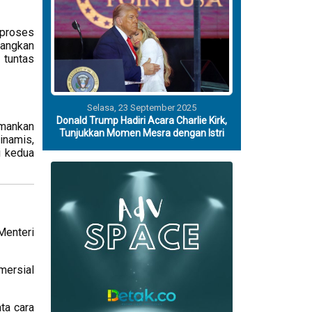
proses
tangkan
 tuntas
Selasa, 23 September 2025
Donald Trump Hadiri Acara Charlie Kirk,
amankan
Tunjukkan Momen Mesra dengan Istri
inamis,
i kedua
Menteri
mersial
ta cara