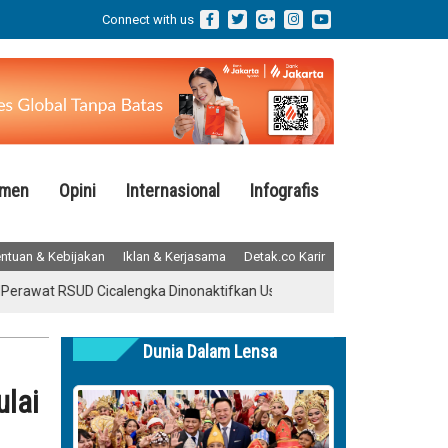
Connect with us
emen
Opini
Internasional
Infografis
ntuan & Kebijakan
Iklan & Kerjasama
Detak.co Karir
t RSUD Cicalengka Dinonaktifkan Usai Cibir Pasien BPJS Tidur di Kama
Dunia Dalam Lensa
ulai