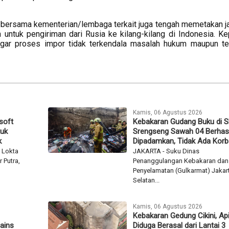
ersama kementerian/lembaga terkait juga tengah memetakan jal
n untuk pengiriman dari Rusia ke kilang-kilang di Indonesia. Ke
 agar proses impor tidak terkendala masalah hukum maupun te
Kamis, 06 Agustus 2026
soft
Kebakaran Gudang Buku di 
tuk
Srengseng Sawah 04 Berhasi
k
Dipadamkan, Tidak Ada Kor
 Lokta
JAKARTA - Suku Dinas
 Putra,
Penanggulangan Kebakaran dan
Penyelamatan (Gulkarmat) Jakar
Selatan...
Kamis, 06 Agustus 2026
Kebakaran Gedung Cikini, Ap
ains
Diduga Berasal dari Lantai 3