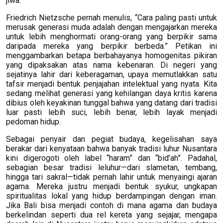
jiwa.
Friedrich Nietzsche pernah menulis, “Cara paling pasti untuk
merusak generasi muda adalah dengan mengajarkan mereka
untuk lebih menghormati orang-orang yang berpikir sama
daripada mereka yang berpikir berbeda.” Petikan ini
menggambarkan betapa berbahayanya homogenitas pikiran
yang dipaksakan atas nama kebenaran. Di negeri yang
sejatinya lahir dari keberagaman, upaya memutlakkan satu
tafsir menjadi bentuk penjajahan intelektual yang nyata. Kita
sedang melihat generasi yang kehilangan daya kritis karena
dibius oleh keyakinan tunggal bahwa yang datang dari tradisi
luar pasti lebih suci, lebih benar, lebih layak menjadi
pedoman hidup.
Sebagai penyair dan pegiat budaya, kegelisahan saya
berakar dari kenyataan bahwa banyak tradisi luhur Nusantara
kini digerogoti oleh label “haram” dan “bid’ah”. Padahal,
sebagian besar tradisi leluhur—dari slametan, tembang,
hingga tari sakral—tidak pernah lahir untuk menyaingi ajaran
agama. Mereka justru menjadi bentuk syukur, ungkapan
spiritualitas lokal yang hidup berdampingan dengan iman.
Jika Bali bisa menjadi contoh di mana agama dan budaya
berkelindan seperti dua rel kereta yang sejajar, mengapa