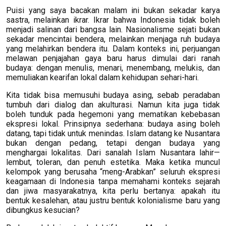
Puisi yang saya bacakan malam ini bukan sekadar karya
sastra, melainkan ikrar. Ikrar bahwa Indonesia tidak boleh
menjadi salinan dari bangsa lain. Nasionalisme sejati bukan
sekadar mencintai bendera, melainkan menjaga ruh budaya
yang melahirkan bendera itu. Dalam konteks ini, perjuangan
melawan penjajahan gaya baru harus dimulai dari ranah
budaya: dengan menulis, menari, menembang, melukis, dan
memuliakan kearifan lokal dalam kehidupan sehari-hari.
Kita tidak bisa memusuhi budaya asing, sebab peradaban
tumbuh dari dialog dan akulturasi. Namun kita juga tidak
boleh tunduk pada hegemoni yang mematikan kebebasan
ekspresi lokal. Prinsipnya sederhana: budaya asing boleh
datang, tapi tidak untuk menindas. Islam datang ke Nusantara
bukan dengan pedang, tetapi dengan budaya yang
menghargai lokalitas. Dari sanalah Islam Nusantara lahir—
lembut, toleran, dan penuh estetika. Maka ketika muncul
kelompok yang berusaha “meng-Arabkan” seluruh ekspresi
keagamaan di Indonesia tanpa memahami konteks sejarah
dan jiwa masyarakatnya, kita perlu bertanya: apakah itu
bentuk kesalehan, atau justru bentuk kolonialisme baru yang
dibungkus kesucian?