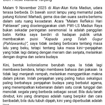
Malam 9 November 2025 di Alun-Alun Kota Madiun, udara
terasa berbeda. Di bawah sorot lampu yang memantul pada
patung Kolonel Marhadi, gema doa dan suara sastra bertemu
dalam satu ruang kesadaran. Acara “Malam Refleksi Hari
Pahlawan” yang diselenggarakan oleh PWI-LS Madiun Raya
bukan sekadar peringatan seremonial. Ia adalah panggilan
batin. Ketika saya berdiri di hadapan publik untuk
membacakan puisi “
Kepada yang Telah Gugur
(Pahlawanku)”
, saya tidak sedang berbicara tentang masa
lalu yang beku, tetapi tentang luka masa kini—penjajahan
yang tidak lagi datang dengan meriam dan senjata, melainkan
dengan dogma dan selera budaya.
Kini, bentuk kolonialisme berubah rupa. Ia tidak lagi
membawa bendera, tetapi membawa bahasa dan pakaian. Ia
tidak lagi menjarah rempah, melainkan menggantikan makna
dalam pikiran. Inilah penjajahan yang paling halus sekaligus
paling berbahaya: penjajahan budaya yang berbalut agama,
yang menempatkan kebenaran dalam satu corak tunggal dan
menolak segala yang berbeda sebagai sesat. Bila dulu tanah
direbut, kini yang dirampas adalah ruang berpikir dan cara
beribadah; bila dulu tubuh dijajah, kini yang diperbudak adalah