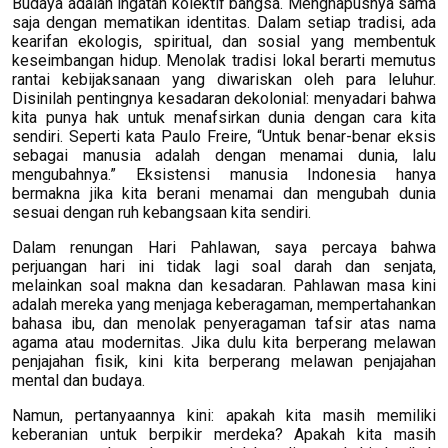
Budaya adalah ingatan kolektif bangsa. Menghapusnya sama
saja dengan mematikan identitas. Dalam setiap tradisi, ada
kearifan ekologis, spiritual, dan sosial yang membentuk
keseimbangan hidup. Menolak tradisi lokal berarti memutus
rantai kebijaksanaan yang diwariskan oleh para leluhur.
Disinilah pentingnya kesadaran dekolonial: menyadari bahwa
kita punya hak untuk menafsirkan dunia dengan cara kita
sendiri. Seperti kata Paulo Freire, “Untuk benar-benar eksis
sebagai manusia adalah dengan menamai dunia, lalu
mengubahnya.” Eksistensi manusia Indonesia hanya
bermakna jika kita berani menamai dan mengubah dunia
sesuai dengan ruh kebangsaan kita sendiri.
Dalam renungan Hari Pahlawan, saya percaya bahwa
perjuangan hari ini tidak lagi soal darah dan senjata,
melainkan soal makna dan kesadaran. Pahlawan masa kini
adalah mereka yang menjaga keberagaman, mempertahankan
bahasa ibu, dan menolak penyeragaman tafsir atas nama
agama atau modernitas. Jika dulu kita berperang melawan
penjajahan fisik, kini kita berperang melawan penjajahan
mental dan budaya.
Namun, pertanyaannya kini: apakah kita masih memiliki
keberanian untuk berpikir merdeka? Apakah kita masih