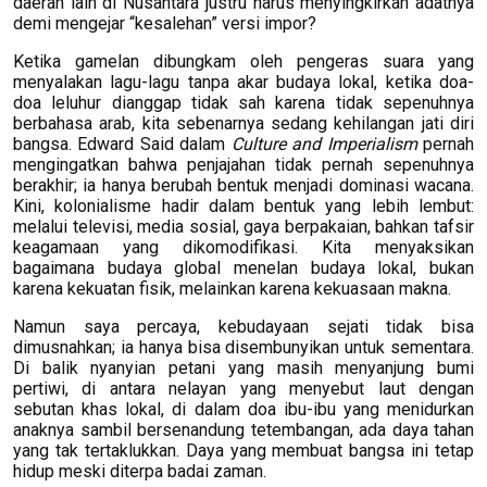
daerah lain di Nusantara justru harus menyingkirkan adatnya
demi mengejar “kesalehan” versi impor?
Ketika gamelan dibungkam oleh pengeras suara yang
menyalakan lagu-lagu tanpa akar budaya lokal, ketika doa-
doa leluhur dianggap tidak sah karena tidak sepenuhnya
berbahasa arab, kita sebenarnya sedang kehilangan jati diri
bangsa. Edward Said dalam
Culture and Imperialism
pernah
mengingatkan bahwa penjajahan tidak pernah sepenuhnya
berakhir; ia hanya berubah bentuk menjadi dominasi wacana.
Kini, kolonialisme hadir dalam bentuk yang lebih lembut:
melalui televisi, media sosial, gaya berpakaian, bahkan tafsir
keagamaan yang dikomodifikasi. Kita menyaksikan
bagaimana budaya global menelan budaya lokal, bukan
karena kekuatan fisik, melainkan karena kekuasaan makna.
Namun saya percaya, kebudayaan sejati tidak bisa
dimusnahkan; ia hanya bisa disembunyikan untuk sementara.
Di balik nyanyian petani yang masih menyanjung bumi
pertiwi, di antara nelayan yang menyebut laut dengan
sebutan khas lokal, di dalam doa ibu-ibu yang menidurkan
anaknya sambil bersenandung tetembangan, ada daya tahan
yang tak tertaklukkan. Daya yang membuat bangsa ini tetap
hidup meski diterpa badai zaman.